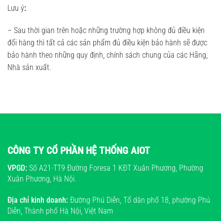
Lưu ý
:
– Sau thời gian trên hoặc những trường hợp không đủ điều kiện
đổi hàng thì tất cả các sản phẩm đủ điều kiện bảo hành sẽ được
bảo hành theo những quy định, chính sách chung của các Hãng,
Nhà sản xuất.
CÔNG TY CỔ PHẦN HỆ THỐNG AIOT
VPGD:
Số A21-TT9 Đường Foresa 1 KĐT Xuân Phương, Phường
Xuân Phương, Hà Nội.
Địa chỉ kinh doanh:
Đường Phú Diễn, Tổ dân phố 18, phường Phú
Diễn, Thành phố Hà Nội, Việt Nam