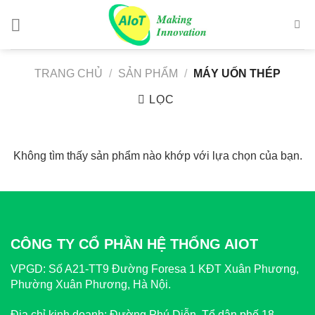
Chuyển
đến
nội
dung
TRANG CHỦ
/
SẢN PHẨM
/
MÁY UỐN THÉP
LỌC
Không tìm thấy sản phẩm nào khớp với lựa chọn của bạn.
CÔNG TY CỔ PHẦN HỆ THỐNG AIOT
VPGD:
Số A21-TT9 Đường Foresa 1 KĐT Xuân Phương,
Phường Xuân Phương, Hà Nội.
Địa chỉ kinh doanh:
Đường Phú Diễn, Tổ dân phố 18,