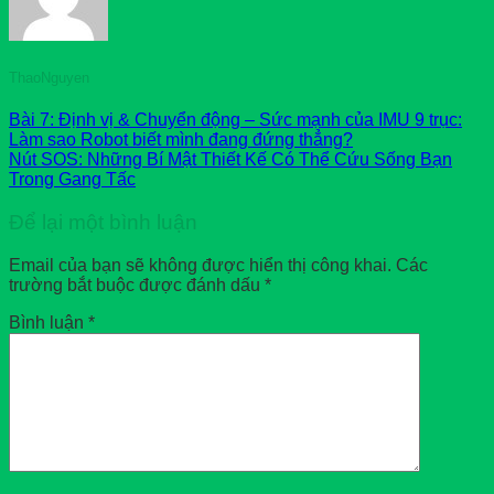
ThaoNguyen
Bài 7: Định vị & Chuyển động – Sức mạnh của IMU 9 trục:
Làm sao Robot biết mình đang đứng thẳng?
Nút SOS: Những Bí Mật Thiết Kế Có Thể Cứu Sống Bạn
Trong Gang Tấc
Để lại một bình luận
Email của bạn sẽ không được hiển thị công khai.
Các
trường bắt buộc được đánh dấu
*
Bình luận
*