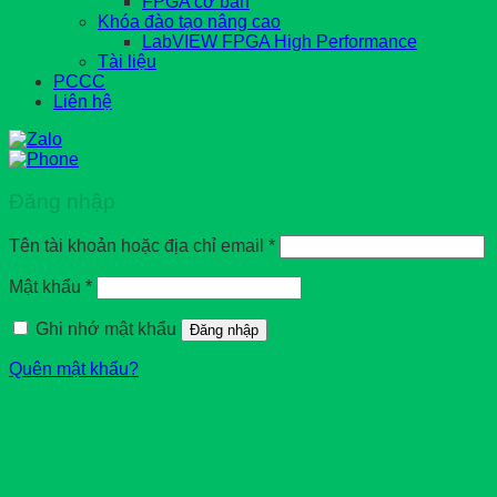
FPGA cơ bản
Khóa đào tạo nâng cao
LabVIEW FPGA High Performance
Tài liệu
PCCC
Liên hệ
Đăng nhập
Tên tài khoản hoặc địa chỉ email
*
Mật khẩu
*
Ghi nhớ mật khẩu
Đăng nhập
Quên mật khẩu?