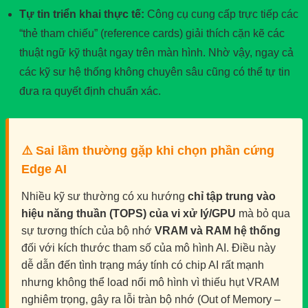
Tự tin triển khai thực tế:
Công cụ cung cấp trực tiếp các
“thẻ tham chiếu” (reference cards) giải thích cặn kẽ các
thuật ngữ kỹ thuật ngay trên màn hình. Nhờ vậy, ngay cả
các kỹ sư hệ thống không chuyên sâu cũng có thể tự tin
đưa ra quyết định chuẩn xác.
⚠️ Sai lầm thường gặp khi chọn phần cứng
Edge AI
Nhiều kỹ sư thường có xu hướng
chỉ tập trung vào
hiệu năng thuần (TOPS) của vi xử lý/GPU
mà bỏ qua
sự tương thích của bộ nhớ
VRAM và RAM hệ thống
đối với kích thước tham số của mô hình AI. Điều này
dễ dẫn đến tình trạng máy tính có chip AI rất mạnh
nhưng không thể load nổi mô hình vì thiếu hụt VRAM
nghiêm trọng, gây ra lỗi tràn bộ nhớ (Out of Memory –