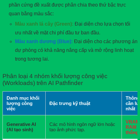
phần cứng đề xuất được phân chia theo thứ bậc trực
quan bằng màu sắc:
Màu xanh lá cây (Green):
Đại diện cho lựa chọn tối
ưu nhất về mặt chi phí đầu tư ban đầu.
Màu xanh dương (Blue):
Đại diện cho các phương án
dự phòng có khả năng nâng cấp và mở rộng linh hoạt
trong tương lai.
Phân loại 4 nhóm khối lượng công việc
(Workloads) trên AI Pathfinder
Danh mục khối
Thông
lượng công
Đặc trưng kỹ thuật
cần lư
việc
nhất
VRAM
Generative AI
Các mô hình ngôn ngữ lớn hoặc
RAM 
(AI tạo sinh)
tạo ảnh phức tạp.
thống 