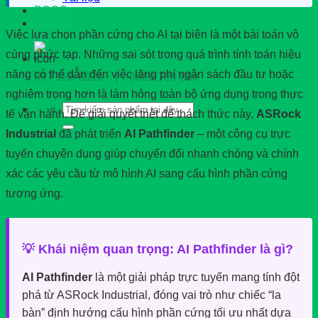
PCCC
Liên hệ
Việc lựa chọn phần cứng cho AI tại biên là một bài toán vô
cùng phức tạp. Những sai sót trong quá trình tính toán hiệu
năng có thể dẫn đến việc lãng phí ngân sách đầu tư hoặc
097 186 8316 | 0839 799 889
nghiêm trọng hơn là làm hỏng toàn bộ ứng dụng trong thực
Tìm
tế vận hành. Để giải quyết triệt để thách thức này,
ASRock
kiếm:
Industrial
đã phát triển
AI Pathfinder
– một công cụ trực
tuyến chuyên dụng giúp chuyển đổi nhanh chóng và chính
xác các yêu cầu từ mô hình AI sang cấu hình phần cứng
tương ứng.
💡 Khái niệm quan trọng: AI Pathfinder là gì?
AI Pathfinder
là một giải pháp trực tuyến mang tính đột
phá từ ASRock Industrial, đóng vai trò như chiếc “la
bàn” định hướng cấu hình phần cứng tối ưu nhất dựa