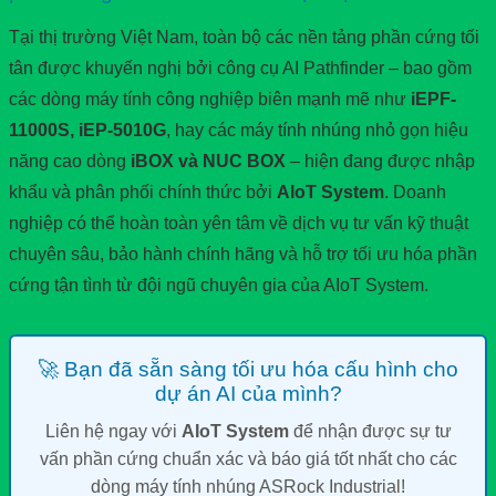
Tại thị trường Việt Nam, toàn bộ các nền tảng phần cứng tối
tân được khuyến nghị bởi công cụ AI Pathfinder – bao gồm
các dòng máy tính công nghiệp biên mạnh mẽ như
iEPF-
11000S, iEP-5010G
, hay các máy tính nhúng nhỏ gọn hiệu
năng cao dòng
iBOX và NUC BOX
– hiện đang được nhập
khẩu và phân phối chính thức bởi
AIoT System
. Doanh
nghiệp có thể hoàn toàn yên tâm về dịch vụ tư vấn kỹ thuật
chuyên sâu, bảo hành chính hãng và hỗ trợ tối ưu hóa phần
cứng tận tình từ đội ngũ chuyên gia của AIoT System.
🚀 Bạn đã sẵn sàng tối ưu hóa cấu hình cho
dự án AI của mình?
Liên hệ ngay với
AIoT System
để nhận được sự tư
vấn phần cứng chuẩn xác và báo giá tốt nhất cho các
dòng máy tính nhúng ASRock Industrial!