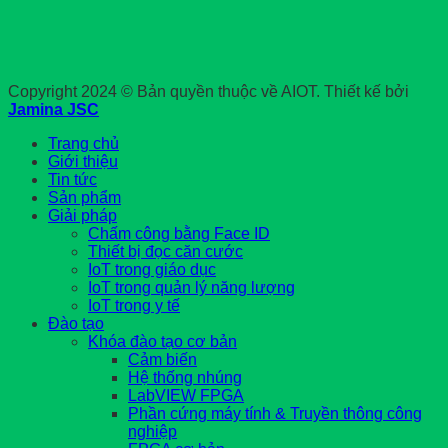
Copyright 2024 © Bản quyền thuộc về AIOT. Thiết kế bởi
Jamina JSC
Trang chủ
Giới thiệu
Tin tức
Sản phẩm
Giải pháp
Chấm công bằng Face ID
Thiết bị đọc căn cước
IoT trong giáo dục
IoT trong quản lý năng lượng
IoT trong y tế
Đào tạo
Khóa đào tạo cơ bản
Cảm biến
Hệ thống nhúng
LabVIEW FPGA
Phần cứng máy tính & Truyền thông công
nghiệp