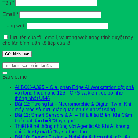
Tên
*
Email
*
Trang web
Lưu tên của tôi, email, và trang web trong trình duyệt này
cho lần bình luận kế tiếp của tôi.
Bài viết mới
AI BOX-A395 – Giải pháp Edge AI Workstation đột phá
với tổng hiệu năng 126 TOPS và kiến trúc bộ nhớ
thống nhất UMA
Bài 12: Tương lai – Neuromorphic & Digital Twin: Khi
máy móc sở hữu giác quan như sinh vật sống
Bài 11: Smart Sensors & AI – Trí tuệ tại Biên: Khi Cảm
biến bắt đầu biết “Suy nghĩ”
Thiết kế hệ thống nhúng với Agentic AI: Khi AI không
chỉ là trợ lý mà là “Kỹ sư thực thụ”
Bài 10: Sensor Fusion – Nghệ thuật hợp nhất dữ liệu: