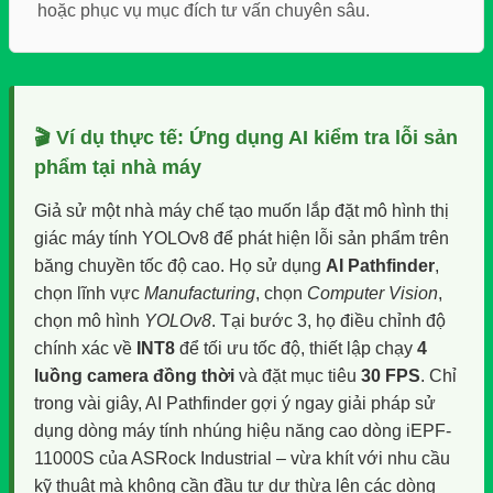
hoặc phục vụ mục đích tư vấn chuyên sâu.
🎬 Ví dụ thực tế: Ứng dụng AI kiểm tra lỗi sản
phẩm tại nhà máy
Giả sử một nhà máy chế tạo muốn lắp đặt mô hình thị
giác máy tính YOLOv8 để phát hiện lỗi sản phẩm trên
băng chuyền tốc độ cao. Họ sử dụng
AI Pathfinder
,
chọn lĩnh vực
Manufacturing
, chọn
Computer Vision
,
chọn mô hình
YOLOv8
. Tại bước 3, họ điều chỉnh độ
chính xác về
INT8
để tối ưu tốc độ, thiết lập chạy
4
luồng camera đồng thời
và đặt mục tiêu
30 FPS
. Chỉ
trong vài giây, AI Pathfinder gợi ý ngay giải pháp sử
dụng dòng máy tính nhúng hiệu năng cao dòng iEPF-
11000S của ASRock Industrial – vừa khít với nhu cầu
kỹ thuật mà không cần đầu tư dư thừa lên các dòng