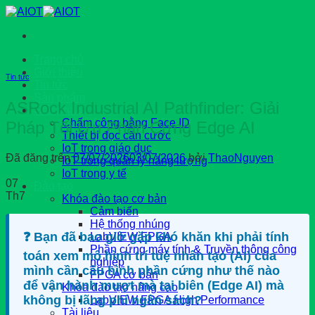
Chuyển
đến
nội
dung
Trang chủ
Giới thiệu
Tin tức
Tin tức
Sản phẩm
ASRock Industrial AI Pathfinder: Giải
Giải pháp
Chấm công bằng Face ID
Pháp Tối Ưu Phần Cứng Edge AI
Thiết bị đọc căn cước
IoT trong giáo dục
Đã đăng trên
07/07/2026
03/07/2026
bởi
ThaoNguyen
IoT trong quản lý năng lượng
IoT trong y tế
07
Đào tạo
Th7
Khóa đào tạo cơ bản
Cảm biến
Hệ thống nhúng
❓ Bạn đã bao giờ gặp khó khăn khi phải tính
LabVIEW FPGA
Phần cứng máy tính & Truyền thông công
toán xem mô hình trí tuệ nhân tạo (AI) của
nghiệp
mình cần cấu hình phần cứng như thế nào
FPGA cơ bản
để vận hành mượt mà tại biên (Edge AI) mà
Khóa đào tạo nâng cao
không bị lãng phí ngân sách?
LabVIEW FPGA High Performance
Tài liệu