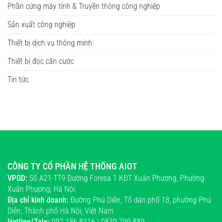
Phần cứng máy tính & Truyền thông công nghiệp
Sản xuất công nghiệp
Thiết bị dịch vụ thông minh
Thiết bị đọc căn cước
Tin tức
CÔNG TY CỔ PHẦN HỆ THỐNG AIOT
VPGD:
Số A21-TT9 Đường Foresa 1 KĐT Xuân Phương, Phường
Xuân Phương, Hà Nội.
Địa chỉ kinh doanh:
Đường Phú Diễn, Tổ dân phố 18, phường Phú
Diễn, Thành phố Hà Nội, Việt Nam
Hotline/Zalo:
097 186 8316 | 0839 799 889