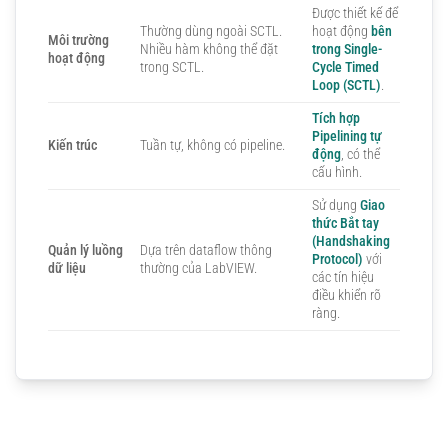
Được thiết kế để
Thường dùng ngoài SCTL.
hoạt động
bên
Môi trường
Nhiều hàm không thể đặt
trong Single-
hoạt động
trong SCTL.
Cycle Timed
Loop (SCTL)
.
Tích hợp
Pipelining tự
Kiến trúc
Tuần tự, không có pipeline.
động
, có thể
cấu hình.
Sử dụng
Giao
thức Bắt tay
(Handshaking
Quản lý luồng
Dựa trên dataflow thông
Protocol)
với
dữ liệu
thường của LabVIEW.
các tín hiệu
điều khiển rõ
ràng.