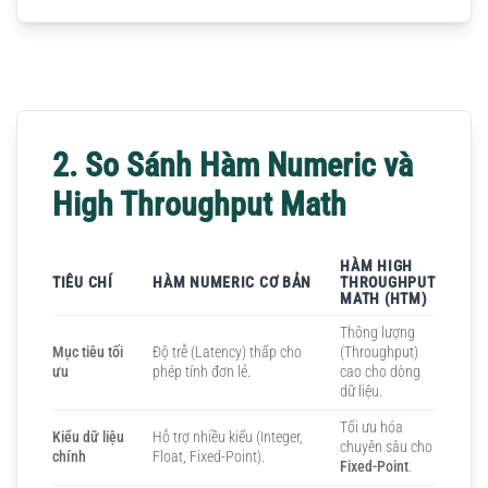
2. So Sánh Hàm Numeric và
High Throughput Math
HÀM HIGH
TIÊU CHÍ
HÀM NUMERIC CƠ BẢN
THROUGHPUT
MATH (HTM)
Thông lượng
Mục tiêu tối
Độ trễ (Latency) thấp cho
(Throughput)
ưu
phép tính đơn lẻ.
cao cho dòng
dữ liệu.
Tối ưu hóa
Kiểu dữ liệu
Hỗ trợ nhiều kiểu (Integer,
chuyên sâu cho
chính
Float, Fixed-Point).
Fixed-Point
.