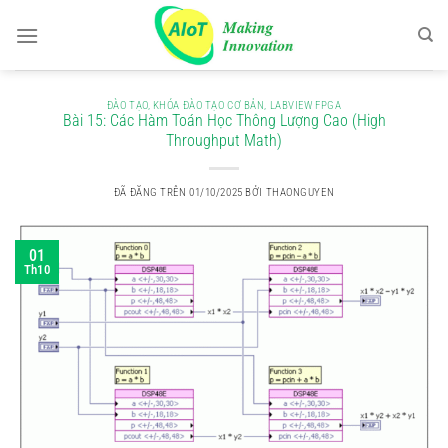
Chuyển
đến
nội
dung
ĐÀO TẠO
,
KHÓA ĐÀO TẠO CƠ BẢN
,
LABVIEW FPGA
Bài 15: Các Hàm Toán Học Thông Lượng Cao (High
Throughput Math)
ĐÃ ĐĂNG TRÊN
01/10/2025
BỞI
THAONGUYEN
01
Th10