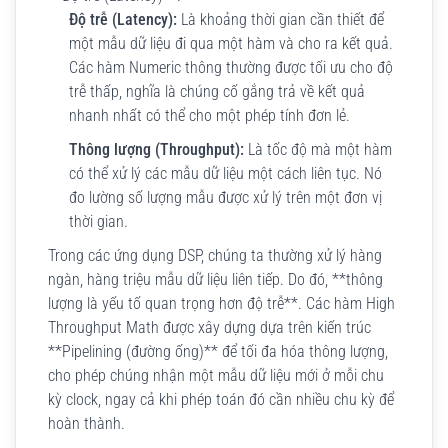
Độ trễ (Latency):
Là khoảng thời gian cần thiết để
một mẫu dữ liệu đi qua một hàm và cho ra kết quả.
Các hàm Numeric thông thường được tối ưu cho độ
trễ thấp, nghĩa là chúng cố gắng trả về kết quả
nhanh nhất có thể cho một phép tính đơn lẻ.
Thông lượng (Throughput):
Là tốc độ mà một hàm
có thể xử lý các mẫu dữ liệu một cách liên tục. Nó
đo lường số lượng mẫu được xử lý trên một đơn vị
thời gian.
Trong các ứng dụng DSP, chúng ta thường xử lý hàng
ngàn, hàng triệu mẫu dữ liệu liên tiếp. Do đó, **thông
lượng là yếu tố quan trọng hơn độ trễ**. Các hàm High
Throughput Math được xây dựng dựa trên kiến trúc
**Pipelining (đường ống)** để tối đa hóa thông lượng,
cho phép chúng nhận một mẫu dữ liệu mới ở mỗi chu
kỳ clock, ngay cả khi phép toán đó cần nhiều chu kỳ để
hoàn thành.