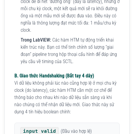
clock để đi hết “đường ống” (đây là latency), nhưng ở
mỗi chu kỳ clock, một kết quả mới sẽ ra khỏi đường
ống và một mẫu mới sẽ được đưa vào. Điều này có
nghĩa là thông lượng đạt mức tối đa: 1 mẫu/chu kỳ
clock.
Trong LabVIEW:
Các hàm HTM tự động triển khai
kiến trúc này. Bạn có thể tinh chỉnh số lượng “giai
đoạn” pipeline trong hộp thoại cấu hình để đáp ứng
yêu cầu về timing của SCTL.
B. Giao thức Handshaking (Bắt tay 4 dây)
Vì dữ liệu không phải lúc nào cũng hợp lệ ở mọi chu kỳ
clock (do latency), các hàm HTM cần một cơ chế để
thông báo cho nhau khi nào dữ liệu sẵn sàng và khi
nào chúng có thể nhận dữ liệu mới. Giao thức này sử
dụng 4 tín hiệu boolean chính:
input valid
(Đầu vào hợp lệ)