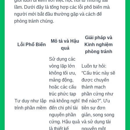
giỏi luôn đi kèm với việc học hỏi từ những sai
lầm. Dưới đây là tổng hợp các lỗi phổ biến mà
người mới bắt đầu thường gặp và cách để
phòng tránh chúng.
Giải pháp và
Mô tả và Hậu
Lỗi Phổ Biến
Kinh nghiệm
quả
phòng tránh
Sử dụng các
vòng lặp lớn
Luôn tự hỏi:
không tối ưu,
“Cấu trúc này sẽ
mảng động,
được chuyển
hoặc các cấu
thành mạch
trúc phức tạp
phần cứng như
Tư duy như lập
mà không nghĩ
thế nào?”. Ưu
trình phần mềm
đến chi phí tài
tiên sự đơn
nguyên phần
giản, song song
cứng. Hậu quả
và sử dụng tài
là thiết kế
nguyên một