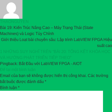
THAONGUYEN
Bài 19: Kiến Trúc Nâng Cao – Máy Trạng Thái (State
Machines) và Logic Tùy Chỉnh
Giới thiệu Loạt bài chuyên sâu: Lập trình LabVIEW FPGA Hiệu
suất cao
1 NHỮNG SUY NGHĨ TRÊN “
BÀI 20: TỔNG KẾT KHÓA HỌC
VÀ HƯỚNG PHÁT TRIỂN TIẾP THEO
”
Pingback:
Bắt Đầu với LabVIEW FPGA - AIOT
Để lại một bình luận
Email của bạn sẽ không được hiển thị công khai.
Các trường
bắt buộc được đánh dấu
*
Bình luận
*