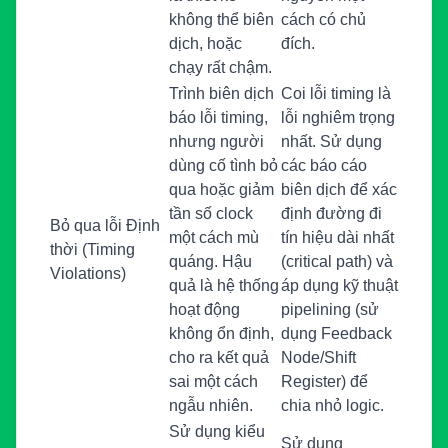
không thể biên
cách có chủ
dịch, hoặc
đích.
chạy rất chậm.
Trình biên dịch
Coi lỗi timing là
báo lỗi timing,
lỗi nghiêm trọng
nhưng người
nhất. Sử dụng
dùng cố tình bỏ
các báo cáo
qua hoặc giảm
biên dịch để xác
tần số clock
định đường đi
Bỏ qua lỗi Định
một cách mù
tín hiệu dài nhất
thời (Timing
quáng. Hậu
(critical path) và
Violations)
quả là hệ thống
áp dụng kỹ thuật
hoạt động
pipelining (sử
không ổn định,
dụng Feedback
cho ra kết quả
Node/Shift
sai một cách
Register) để
ngẫu nhiên.
chia nhỏ logic.
Sử dụng kiểu
Sử dụng