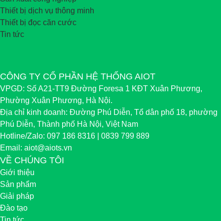
Thiết bị dịch vụ thông minh
Thiết bị đọc căn cước
Tin tức
CÔNG TY CỔ PHẦN HỆ THỐNG AIOT
VPGD:
Số A21-TT9 Đường Foresa 1 KĐT Xuân Phương,
Phường Xuân Phương, Hà Nội.
Địa chỉ kinh doanh:
Đường Phú Diễn, Tổ dân phố 18, phường
Phú Diễn, Thành phố Hà Nội, Việt Nam
Hotline/Zalo:
097 186 8316 | 0839 799 889
Email:
aiot@aiots.vn
VỀ CHÚNG TÔI
Giới thiệu
Sản phẩm
Giải pháp
Đào tạo
Tin tức