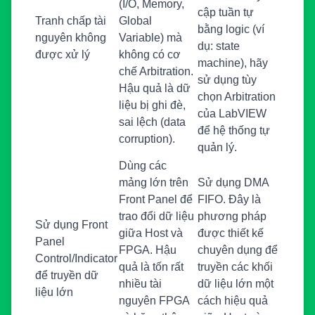
(I/O, Memory,
cập tuần tự
Tranh chấp tài
Global
bằng logic (ví
nguyên không
Variable) mà
dụ: state
được xử lý
không có cơ
machine), hãy
chế Arbitration.
sử dụng tùy
Hậu quả là dữ
chọn Arbitration
liệu bị ghi đè,
của LabVIEW
sai lệch (data
để hệ thống tự
corruption).
quản lý.
Dùng các
mảng lớn trên
Sử dụng DMA
Front Panel để
FIFO. Đây là
trao đổi dữ liệu
phương pháp
Sử dụng Front
giữa Host và
được thiết kế
Panel
FPGA. Hậu
chuyên dụng để
Control/Indicator
quả là tốn rất
truyền các khối
để truyền dữ
nhiều tài
dữ liệu lớn một
liệu lớn
nguyên FPGA
cách hiệu quả