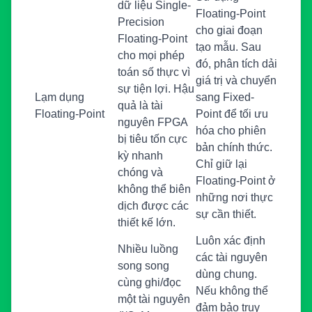
dữ liệu Single-
Floating-Point
Precision
cho giai đoạn
Floating-Point
tạo mẫu. Sau
cho mọi phép
đó, phân tích dải
toán số thực vì
giá trị và chuyển
sự tiện lợi. Hậu
Lạm dụng
sang Fixed-
quả là tài
Floating-Point
Point để tối ưu
nguyên FPGA
hóa cho phiên
bị tiêu tốn cực
bản chính thức.
kỳ nhanh
Chỉ giữ lại
chóng và
Floating-Point ở
không thể biên
những nơi thực
dịch được các
sự cần thiết.
thiết kế lớn.
Luôn xác định
Nhiều luồng
các tài nguyên
song song
dùng chung.
cùng ghi/đọc
Nếu không thể
một tài nguyên
đảm bảo truy