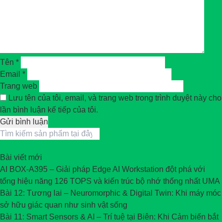
Tên
*
Email
*
Trang web
Lưu tên của tôi, email, và trang web trong trình duyệt này cho
lần bình luận kế tiếp của tôi.
Bài viết mới
AI BOX-A395 – Giải pháp Edge AI Workstation đột phá với
tổng hiệu năng 126 TOPS và kiến trúc bộ nhớ thống nhất UMA
Bài 12: Tương lai – Neuromorphic & Digital Twin: Khi máy móc
sở hữu giác quan như sinh vật sống
Bài 11: Smart Sensors & AI – Trí tuệ tại Biên: Khi Cảm biến bắt