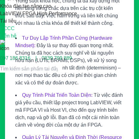
Trong suốt
khóa học
, chúng ta đã xây dựng một
Khóa đào tạo nâng cao
nền tảng vững chắc dựa trên các trụ cột kiến
LabVIEW FPGA High Performance
thức sau đây. Việc nắm vững và liên kết chúng
Tài liệu
với nhau là chìa khóa để thiết kế thành công.
PCCC
Liên hệ
Tư Duy Lập Trình Phần Cứng (Hardware
Mindset):
Đây là sự thay đổi quan trọng nhất.
Chúng ta đã học cách suy nghĩ về tài nguyên
097 186 8316 | 0839 799 889
hữu hạn (LUTs, BRAMs, DSPs), về xử lý song
song thực sự, và về tính tất định (determinism) –
Tìm
nơi mọi thao tác đều có chi phí thời gian chính
kiếm:
xác và có thể dự đoán được.
Quy Trình Phát Triển Toàn Diện:
Từ việc đánh
giá yêu cầu, thiết lập project trong LabVIEW, viết
mã FPGA VI và Host VI, cho đến quy trình biên
dịch, nạp và gỡ lỗi. Bạn đã có một cái nhìn toàn
cảnh về vòng đời của một dự án FPGA.
Quản Lý Tài Nguyên và Định Thời (Resource