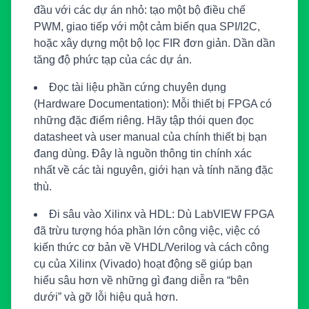
đầu với các dự án nhỏ: tạo một bộ điều chế
PWM, giao tiếp với một cảm biến qua SPI/I2C,
hoặc xây dựng một bộ lọc FIR đơn giản. Dần dần
tăng độ phức tạp của các dự án.
Đọc tài liệu phần cứng chuyên dụng
(Hardware Documentation):
Mỗi thiết bị FPGA có
những đặc điểm riêng. Hãy tập thói quen đọc
datasheet và user manual của chính thiết bị bạn
đang dùng. Đây là nguồn thông tin chính xác
nhất về các tài nguyên, giới hạn và tính năng đặc
thù.
Đi sâu vào Xilinx và HDL:
Dù LabVIEW FPGA
đã trừu tượng hóa phần lớn công việc, việc có
kiến thức cơ bản về VHDL/Verilog và cách công
cụ của Xilinx (Vivado) hoạt động sẽ giúp bạn
hiểu sâu hơn về những gì đang diễn ra “bên
dưới” và gỡ lỗi hiệu quả hơn.