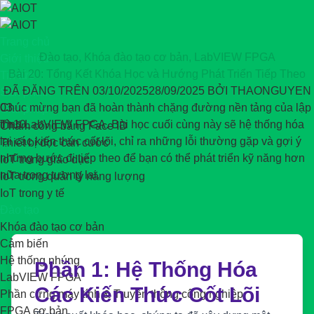
Chuyển
đến
nội
Trang chủ
Đào tạo
,
Khóa đào tạo cơ bản
,
LabVIEW FPGA
dung
Giới thiệu
Bài 20: Tổng Kết Khóa Học và Hướng Phát Triển Tiếp Theo
Tin tức
ĐÃ ĐĂNG TRÊN
03/10/2025
28/09/2025
BỞI
THAONGUYEN
Sản phẩm
03
Chúc mừng bạn đã hoàn thành chặng đường nền tảng của lập
Giải pháp
Th10
trình LabVIEW FPGA. Bài học cuối cùng này sẽ hệ thống hóa
Chấm công bằng Face ID
lại các kiến thức cốt lõi, chỉ ra những lỗi thường gặp và gợi ý
Thiết bị đọc căn cước
những bước đi tiếp theo để bạn có thể phát triển kỹ năng hơn
IoT trong giáo dục
nữa trong tương lai.
IoT trong quản lý năng lượng
IoT trong y tế
Đào tạo
Khóa đào tạo cơ bản
Cảm biến
Hệ thống nhúng
Phần 1: Hệ Thống Hóa
LabVIEW FPGA
Các Kiến Thức Cốt Lõi
Phần cứng máy tính & Truyền thông công nghiệp
FPGA cơ bản