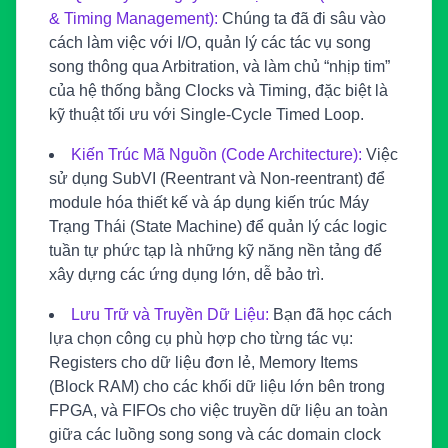
& Timing Management):
Chúng ta đã đi sâu vào
cách làm việc với I/O, quản lý các tác vụ song
song thông qua Arbitration, và làm chủ “nhịp tim”
của hệ thống bằng Clocks và Timing, đặc biệt là
kỹ thuật tối ưu với Single-Cycle Timed Loop.
Kiến Trúc Mã Nguồn (Code Architecture):
Việc
sử dụng SubVI (Reentrant và Non-reentrant) để
module hóa thiết kế và áp dụng kiến trúc Máy
Trạng Thái (State Machine) để quản lý các logic
tuần tự phức tạp là những kỹ năng nền tảng để
xây dựng các ứng dụng lớn, dễ bảo trì.
Lưu Trữ và Truyền Dữ Liệu:
Bạn đã học cách
lựa chọn công cụ phù hợp cho từng tác vụ:
Registers cho dữ liệu đơn lẻ, Memory Items
(Block RAM) cho các khối dữ liệu lớn bên trong
FPGA, và FIFOs cho việc truyền dữ liệu an toàn
giữa các luồng song song và các domain clock