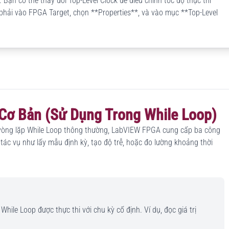
 Bạn có thể thay đổi Top-Level Clock để điều chỉnh tốc độ thực thi
 phải vào FPGA Target, chọn **Properties**, và vào mục **Top-Level
 Cơ Bản (Sử Dụng Trong While Loop)
t vòng lặp While Loop thông thường, LabVIEW FPGA cung cấp ba công
 tác vụ như lấy mẫu định kỳ, tạo độ trễ, hoặc đo lường khoảng thời
ile Loop được thực thi với chu kỳ cố định. Ví dụ, đọc giá trị