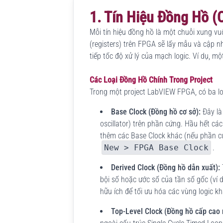
1. Tín Hiệu Đồng Hồ (
Mỗi tín hiệu đồng hồ là một chuỗi xung vu
(registers) trên FPGA sẽ lấy mẫu và cập nh
tiếp tốc độ xử lý của mạch logic. Ví dụ, m
Các Loại Đồng Hồ Chính Trong Project
Trong một project LabVIEW FPGA, có ba lo
Base Clock (Đồng hồ cơ sở):
Đây là
oscillator) trên phần cứng. Hầu hết c
thêm các Base Clock khác (nếu phần c
New > FPGA Base Clock
.
Derived Clock (Đồng hồ dẫn xuất):
bội số hoặc ước số của tần số gốc (ví 
hữu ích để tối ưu hóa các vùng logic kh
Top-Level Clock (Đồng hồ cấp cao 