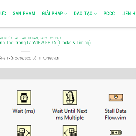
TỨC
SẢN PHẨM
GIẢI PHÁP
ĐÀO TẠO
PCCC
LIÊN H
ẠO
,
KHÓA ĐÀO TẠO CƠ BẢN
,
LABVIEW FPGA
ịnh Thời trong LabVIEW FPGA (Clocks & Timing)
ĐĂNG TRÊN
24/09/2025
BỞI
THAONGUYEN