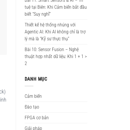
Bài 11: Smart Sensors & AI – Trí
tuệ tại Biên: Khi Cảm biến bắt đầu
biết “Suy nghĩ”
Thiết kế hệ thống nhúng với
Agentic AI: Khi AI không chỉ là trợ
lý mà là “Kỹ sư thực thụ”
Bài 10: Sensor Fusion – Nghệ
thuật hợp nhất dữ liệu: Khi 1 + 1 >
2
DANH MỤC
ck)
Cảm biến
tính
Đào tạo
FPGA cơ bản
Giải pháp