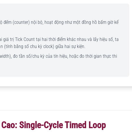
 bộ đếm (counter) nội bộ, hoạt động như một đồng hồ bấm giờ kể
 giá trị Tick Count tại hai thời điểm khác nhau và lấy hiệu số, ta
n (tính bằng số chu kỳ clock) giữa hai sự kiện.
idth), đo tần số/chu kỳ của tín hiệu, hoặc đo thời gian thực thi
 Cao: Single-Cycle Timed Loop