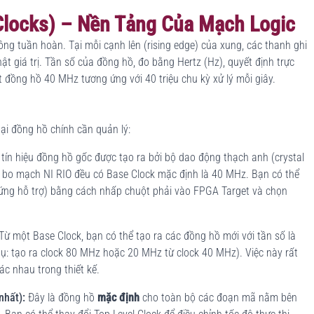
Clocks) – Nền Tảng Của Mạch Logic
ông tuần hoàn. Tại mỗi cạnh lên (rising edge) của xung, các thanh ghi
ật giá trị. Tần số của đồng hồ, đo bằng Hertz (Hz), quyết định trực
ột đồng hồ 40 MHz tương ứng với 40 triệu chu kỳ xử lý mỗi giây.
ại đồng hồ chính cần quản lý:
 tín hiệu đồng hồ gốc được tạo ra bởi bộ dao động thạch anh (crystal
ác bo mạch NI RIO đều có Base Clock mặc định là 40 MHz. Bạn có thể
ứng hỗ trợ) bằng cách nhấp chuột phải vào FPGA Target và chọn
Từ một Base Clock, bạn có thể tạo ra các đồng hồ mới với tần số là
dụ: tạo ra clock 80 MHz hoặc 20 MHz từ clock 40 MHz). Việc này rất
ác nhau trong thiết kế.
nhất):
Đây là đồng hồ
mặc định
cho toàn bộ các đoạn mã nằm bên