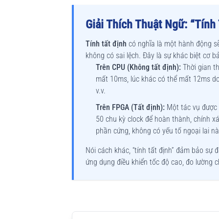
Giải Thích Thuật Ngữ: “Tính 
Tính tất định
có nghĩa là một hành động sẽ
không có sai lệch. Đây là sự khác biệt cơ 
Trên CPU (Không tất định):
Thời gian th
mất 10ms, lúc khác có thể mất 12ms do b
v.v.
Trên FPGA (Tất định):
Một tác vụ được 
50 chu kỳ clock để hoàn thành, chính xá
phần cứng, không có yếu tố ngoại lai nào
Nói cách khác, “tính tất định” đảm bảo sự đ
ứng dụng điều khiển tốc độ cao, đo lường c