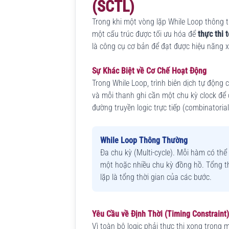
(SCTL)
Trong khi một vòng lặp While Loop thông 
một cấu trúc được tối ưu hóa để
thực thi 
là công cụ cơ bản để đạt được hiệu năng x
Sự Khác Biệt về Cơ Chế Hoạt Động
Trong While Loop, trình biên dịch tự động 
và mỗi thanh ghi cần một chu kỳ clock để 
đường truyền logic trực tiếp (combinatoria
While Loop Thông Thường
Đa chu kỳ (Multi-cycle). Mỗi hàm có thể
một hoặc nhiều chu kỳ đồng hồ. Tổng th
lặp là tổng thời gian của các bước.
Yêu Cầu về Định Thời (Timing Constraint)
Vì toàn bộ logic phải thực thi xong trong 