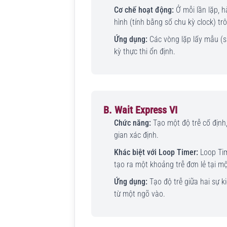
Cơ chế hoạt động:
Ở mỗi lần lặp, 
hình (tính bằng số chu kỳ clock) trô
Ứng dụng:
Các vòng lặp lấy mẫu (sa
kỳ thực thi ổn định.
B. Wait Express VI
Chức năng:
Tạo một độ trễ cố định,
gian xác định.
Khác biệt với Loop Timer:
Loop Time
tạo ra một khoảng trễ đơn lẻ tại mộ
Ứng dụng:
Tạo độ trễ giữa hai sự kiệ
từ một ngõ vào.