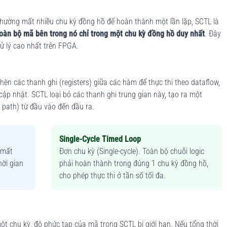
thường mất nhiều chu kỳ đồng hồ để hoàn thành một lần lặp, SCTL là
toàn bộ mã bên trong nó chỉ trong một chu kỳ đồng hồ duy nhất
. Đây
ử lý cao nhất trên FPGA.
chèn các thanh ghi (registers) giữa các hàm để thực thi theo dataflow,
cập nhật. SCTL loại bỏ các thanh ghi trung gian này, tạo ra một
l path) từ đầu vào đến đầu ra.
Single-Cycle Timed Loop
 mất
Đơn chu kỳ (Single-cycle). Toàn bộ chuỗi logic
ời gian
phải hoàn thành trong đúng 1 chu kỳ đồng hồ,
cho phép thực thi ở tần số tối đa.
một chu kỳ, độ phức tạp của mã trong SCTL bị giới hạn. Nếu tổng thời