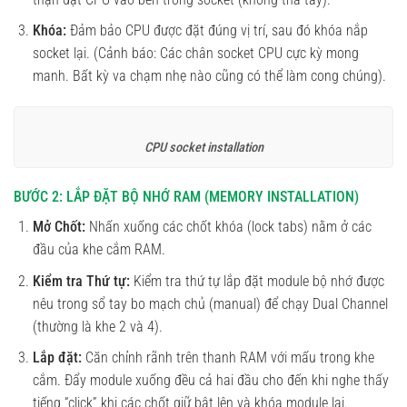
Khóa:
Đảm bảo CPU được đặt đúng vị trí, sau đó khóa nắp
socket lại. (Cảnh báo: Các chân socket CPU cực kỳ mong
manh. Bất kỳ va chạm nhẹ nào cũng có thể làm cong chúng).
CPU socket installation
BƯỚC 2: LẮP ĐẶT BỘ NHỚ RAM (MEMORY INSTALLATION)
Mở Chốt:
Nhấn xuống các chốt khóa (lock tabs) nằm ở các
đầu của khe cắm RAM.
Kiểm tra Thứ tự:
Kiểm tra thứ tự lắp đặt module bộ nhớ được
nêu trong sổ tay bo mạch chủ (manual) để chạy Dual Channel
(thường là khe 2 và 4).
Lắp đặt:
Căn chỉnh rãnh trên thanh RAM với mấu trong khe
cắm. Đẩy module xuống đều cả hai đầu cho đến khi nghe thấy
tiếng “click” khi các chốt giữ bật lên và khóa module lại.