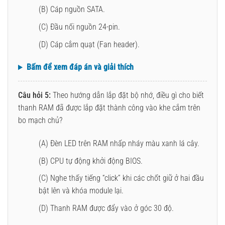
(B) Cáp nguồn SATA.
(C) Đầu nối nguồn 24-pin.
(D) Cáp cắm quạt (Fan header).
Bấm để xem đáp án và giải thích
Câu hỏi 5:
Theo hướng dẫn lắp đặt bộ nhớ, điều gì cho biết
thanh RAM đã được lắp đặt thành công vào khe cắm trên
bo mạch chủ?
(A) Đèn LED trên RAM nhấp nháy màu xanh lá cây.
(B) CPU tự động khởi động BIOS.
(C) Nghe thấy tiếng “click” khi các chốt giữ ở hai đầu
bật lên và khóa module lại.
(D) Thanh RAM được đẩy vào ở góc 30 độ.