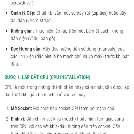
screwdriver).
Quản lý Cáp:
Chuẩn bị sẵn một số dây rút (zip ties) hoặc dây
đai dán (velcro strips).
Không gian:
Thực hiện lắp ráp trên một bề mặt sạch, không
dẫn điện (ví dụ: bàn gỗ).
Đọc Hướng dẫn:
Hãy đọc hướng dẫn sử dụng (manuals) của
các linh kiện (đặc biệt là bo mạch chủ và vỏ máy) trước khi bắt
đầu.
BƯỚC 1: LẮP ĐẶT CPU (CPU INSTALLATION)
CPU là một trong những thành phần nhạy cảm nhất, cần được lắp
đặt trước khi gắn bo mạch chủ vào vỏ máy:
Mở Socket:
Mở chốt nắp socket CPU trên bo mạch chủ.
Định vị:
Căn chỉnh vết khía (notch) hoặc hình tam giác vàng
trên CPU với các vết khía/dấu hướng dẫn trên socket. Cẩn
thận đặt CPU vào bên trong socket (không thả tay).