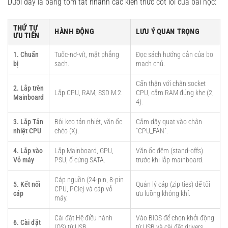
Dưới đây là bảng tóm tắt nhanh các kiến thức cốt lõi của bài học:
THỨ TỰ
HÀNH ĐỘNG
LƯU Ý QUAN TRỌNG
ƯU TIÊN
1. Chuẩn
Tuốc-nơ-vít, mặt phẳng
Đọc sách hướng dẫn của bo
bị
sạch.
mạch chủ.
Cẩn thận với chân socket
2. Lắp trên
Lắp CPU, RAM, SSD M.2.
CPU, cắm RAM đúng khe (2,
Mainboard
4).
3. Lắp Tản
Bôi keo tản nhiệt, vặn ốc
Cắm dây quạt vào chân
nhiệt CPU
chéo (X).
“CPU_FAN”.
4. Lắp vào
Lắp Mainboard, GPU,
Vặn ốc đệm (stand-offs)
Vỏ máy
PSU, ổ cứng SATA.
trước khi lắp mainboard.
Cáp nguồn (24-pin, 8-pin
5. Kết nối
Quản lý cáp (zip ties) để tối
CPU, PCIe) và cáp vỏ
cáp
ưu luồng không khí.
máy.
Cài đặt Hệ điều hành
Vào BIOS để chọn khởi động
6. Cài đặt
(OS) từ USB.
từ USB và cài đặt drivers.