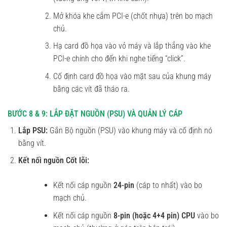
Mở khóa khe cắm PCI-e (chốt nhựa) trên bo mạch
chủ.
Hạ card đồ họa vào vỏ máy và lắp thẳng vào khe
PCI-e chính cho đến khi nghe tiếng “click”.
Cố định card đồ họa vào mặt sau của khung máy
bằng các vít đã tháo ra.
BƯỚC 8 & 9: LẮP ĐẶT NGUỒN (PSU) VÀ QUẢN LÝ CÁP
Lắp PSU:
Gắn Bộ nguồn (PSU) vào khung máy và cố định nó
bằng vít.
Kết nối nguồn Cốt lõi:
Kết nối cáp nguồn
24-pin
(cáp to nhất) vào bo
mạch chủ.
Kết nối cáp nguồn
8-pin (hoặc 4+4 pin) CPU
vào bo