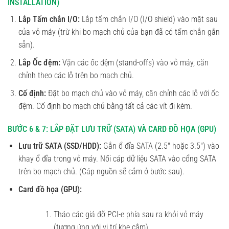
INSTALLATION)
Lắp Tấm chắn I/O:
Lắp tấm chắn I/O (I/O shield) vào mặt sau
của vỏ máy (trừ khi bo mạch chủ của bạn đã có tấm chắn gắn
sẵn).
Lắp Ốc đệm:
Vặn các ốc đệm (stand-offs) vào vỏ máy, căn
chỉnh theo các lỗ trên bo mạch chủ.
Cố định:
Đặt bo mạch chủ vào vỏ máy, căn chỉnh các lỗ với ốc
đệm. Cố định bo mạch chủ bằng tất cả các vít đi kèm.
BƯỚC 6 & 7: LẮP ĐẶT LƯU TRỮ (SATA) VÀ CARD ĐỒ HỌA (GPU)
Lưu trữ SATA (SSD/HDD):
Gắn ổ đĩa SATA (2.5″ hoặc 3.5″) vào
khay ổ đĩa trong vỏ máy. Nối cáp dữ liệu SATA vào cổng SATA
trên bo mạch chủ. (Cáp nguồn sẽ cắm ở bước sau).
Card đồ họa (GPU):
Tháo các giá đỡ PCI-e phía sau ra khỏi vỏ máy
(tương ứng với vị trí khe cắm).