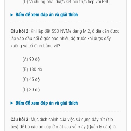
(D) Vì chúng phải được kết nối trực tiếp với PSU.
Bấm để xem đáp án và giải thích
Câu hỏi 2:
Khi lắp đặt SSD NVMe dạng M.2, ổ đĩa cần được
lắp vào đầu nối ở góc bao nhiêu độ trước khi được đẩy
xuống và cố định bằng vít?
(A) 90 độ
(B) 180 độ
(C) 45 độ
(D) 30 độ
Bấm để xem đáp án và giải thích
Câu hỏi 3:
Mục đích chính của việc sử dụng dây rút (zip
ties) để bó các bó cáp ở mặt sau vỏ máy (Quản lý cáp) là