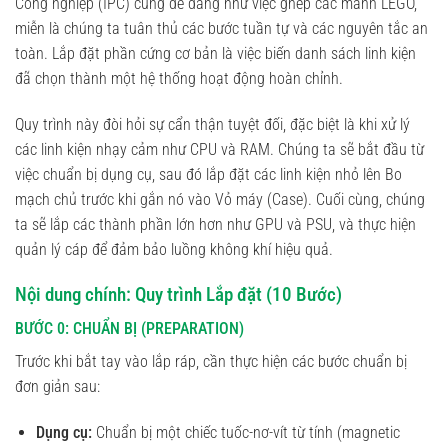
Công nghiệp (IPC) cũng dễ dàng như việc ghép các mảnh LEGO,
miễn là chúng ta tuân thủ các bước tuần tự và các nguyên tắc an
toàn. Lắp đặt phần cứng cơ bản là việc biến danh sách linh kiện
đã chọn thành một hệ thống hoạt động hoàn chỉnh.
Quy trình này đòi hỏi sự cẩn thận tuyệt đối, đặc biệt là khi xử lý
các linh kiện nhạy cảm như CPU và RAM. Chúng ta sẽ bắt đầu từ
việc chuẩn bị dụng cụ, sau đó lắp đặt các linh kiện nhỏ lên Bo
mạch chủ trước khi gắn nó vào Vỏ máy (Case). Cuối cùng, chúng
ta sẽ lắp các thành phần lớn hơn như GPU và PSU, và thực hiện
quản lý cáp để đảm bảo luồng không khí hiệu quả.
Nội dung chính: Quy trình Lắp đặt (10 Bước)
BƯỚC 0: CHUẨN BỊ (PREPARATION)
Trước khi bắt tay vào lắp ráp, cần thực hiện các bước chuẩn bị
đơn giản sau:
Dụng cụ:
Chuẩn bị một chiếc tuốc-nơ-vít từ tính (magnetic