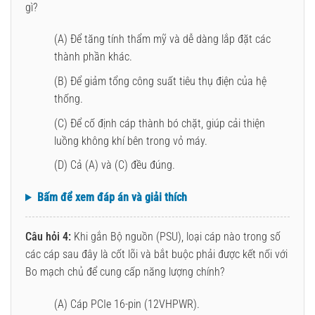
gì?
(A) Để tăng tính thẩm mỹ và dễ dàng lắp đặt các
thành phần khác.
(B) Để giảm tổng công suất tiêu thụ điện của hệ
thống.
(C) Để cố định cáp thành bó chặt, giúp cải thiện
luồng không khí bên trong vỏ máy.
(D) Cả (A) và (C) đều đúng.
Bấm để xem đáp án và giải thích
Câu hỏi 4:
Khi gắn Bộ nguồn (PSU), loại cáp nào trong số
các cáp sau đây là cốt lõi và bắt buộc phải được kết nối với
Bo mạch chủ để cung cấp năng lượng chính?
(A) Cáp PCIe 16-pin (12VHPWR).