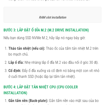
RAM slot installation
BƯỚC 3: LẮP ĐẶT Ổ ĐĨA M.2 (M.2 DRIVE INSTALLATION)
Nếu bạn dùng SSD NVMe M.2, hãy lắp nó ngay bây giờ:
Tháo tản nhiệt (nếu có):
Tháo ốc của tấm tản nhiệt M.2 trên
bo mạch chủ.
Lắp ổ đĩa:
Nhẹ nhàng lắp ổ đĩa M.2 vào đầu nối ở góc 30 độ.
Cố định:
Đẩy ổ đĩa xuống và cố định nó bằng một con vít nhỏ
ở cuối thanh SSD (hoặc lắp lại tấm tản nhiệt).
BƯỚC 4: LẮP ĐẶT TẢN NHIỆT CPU (CPU COOLER
INSTALLATION)
Gắn tấm nền (Back-plate):
Gắn tấm nền vào mặt sau của bo