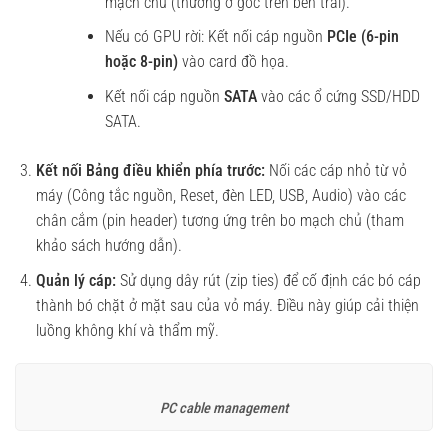
mạch chủ (thường ở góc trên bên trái).
Nếu có GPU rời: Kết nối cáp nguồn
PCIe (6-pin
hoặc 8-pin)
vào card đồ họa.
Kết nối cáp nguồn
SATA
vào các ổ cứng SSD/HDD
SATA.
Kết nối Bảng điều khiển phía trước:
Nối các cáp nhỏ từ vỏ
máy (Công tắc nguồn, Reset, đèn LED, USB, Audio) vào các
chân cắm (pin header) tương ứng trên bo mạch chủ (tham
khảo sách hướng dẫn).
Quản lý cáp:
Sử dụng dây rút (zip ties) để cố định các bó cáp
thành bó chặt ở mặt sau của vỏ máy. Điều này giúp cải thiện
luồng không khí và thẩm mỹ.
PC cable management