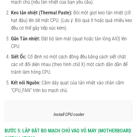
mạch chủ (nếu tản nhiệt của bạn yêu cầu).
Keo tản nhiệt (Thermal Paste):
Bôi một giọt keo tản nhiệt (cỡ
hạt đậu) lên bề mặt CPU. (Lưu ý: Bôi quá ít hoặc quá nhiều keo
đều có thể gây tiếp xúc kém).
Gắn Tản nhiệt:
Đặt bộ làm mát (quạt hoặc tản lỏng AIO) lên
CPU.
Siết Ốc:
Cố định nó một cách đồng đều bằng cách siết chặt
các vít đối diện nhau (theo hình chữ X) một cách dần dần để
tránh làm hỏng CPU.
Kết nối Nguồn:
Cắm dây quạt của tản nhiệt vào chân cắm
“CPU_FAN” trên bo mạch chủ.
Install CPU cooler
BƯỚC 5: LẮP ĐẶT BO MẠCH CHỦ VÀO VỎ MÁY (MOTHERBOARD