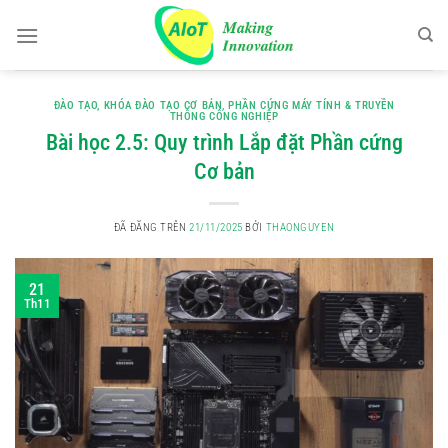
Chuyển
đến
nội
dung
ĐÀO TẠO
,
KHÓA ĐÀO TẠO CƠ BẢN
,
PHẦN CỨNG MÁY TÍNH & TRUYỀN
THÔNG CÔNG NGHIỆP
Bài học 2.5: Quy trình Lắp đặt Phần cứng
Cơ bản
ĐÃ ĐĂNG TRÊN
21/11/2025
BỞI
THAONGUYEN
21
Th11