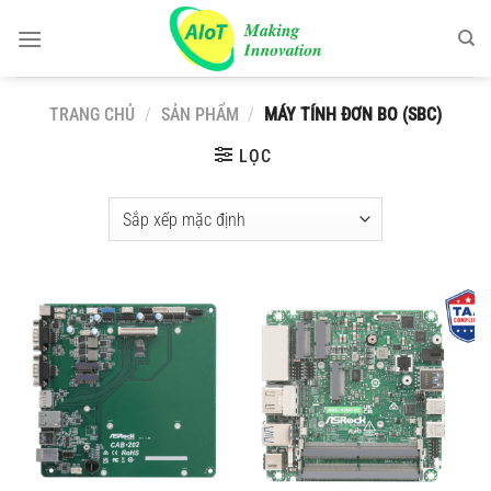
Chuyển
đến
nội
dung
TRANG CHỦ
/
SẢN PHẨM
/
MÁY TÍNH ĐƠN BO (SBC)
LỌC