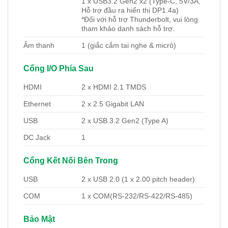
1 x USB3.2 Gen2 x2 (Type-C, 5V/3A,
Hỗ trợ đầu ra hiển thị DP1.4a)
*Đối với hỗ trợ Thunderbolt, vui lòng
tham khảo danh sách hỗ trợ.
Âm thanh
1 (giắc cắm tai nghe & micrô)
Cổng I/O Phía Sau
HDMI
2 x HDMI 2.1 TMDS
Ethernet
2 x 2.5 Gigabit LAN
USB
2 x USB 3.2 Gen2 (Type A)
DC Jack
1
Cổng Kết Nối Bên Trong
USB
2 x USB 2.0 (1 x 2.00 pitch header)
COM
1 x COM(RS-232/RS-422/RS-485)
Bảo Mật