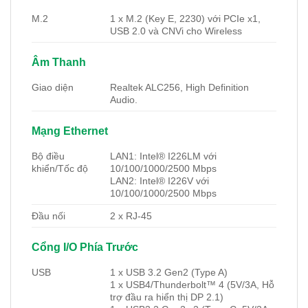
M.2
1 x M.2 (Key E, 2230) với PCIe x1,
USB 2.0 và CNVi cho Wireless
Âm Thanh
Giao diện
Realtek ALC256, High Definition
Audio.
Mạng Ethernet
Bộ điều
LAN1: Intel® I226LM với
khiển/Tốc độ
10/100/1000/2500 Mbps
LAN2: Intel® I226V với
10/100/1000/2500 Mbps
Đầu nối
2 x RJ-45
Cổng I/O Phía Trước
USB
1 x USB 3.2 Gen2 (Type A)
1 x USB4/Thunderbolt™ 4 (5V/3A, Hỗ
trợ đầu ra hiển thị DP 2.1)