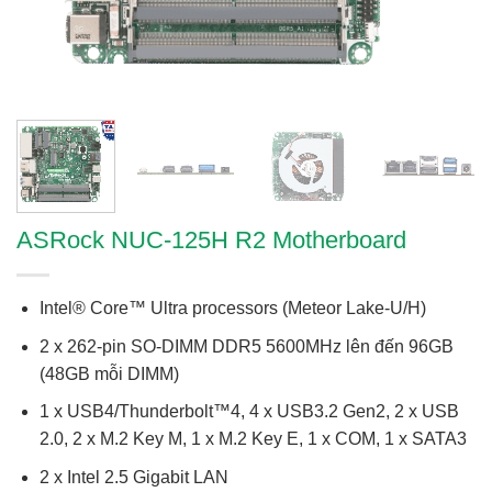
ASRock NUC-125H R2 Motherboard
Intel® Core™ Ultra processors (Meteor Lake-U/H)
2 x 262-pin SO-DIMM DDR5 5600MHz lên đến 96GB
(48GB mỗi DIMM)
1 x USB4/Thunderbolt™4, 4 x USB3.2 Gen2, 2 x USB
2.0, 2 x M.2 Key M, 1 x M.2 Key E, 1 x COM, 1 x SATA3
2 x Intel 2.5 Gigabit LAN