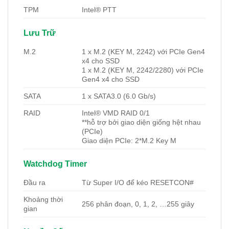
TPM
Intel® PTT
Lưu Trữ
M.2
1 x M.2 (KEY M, 2242) với PCIe Gen4
x4 cho SSD
1 x M.2 (KEY M, 2242/2280) với PCIe
Gen4 x4 cho SSD
SATA
1 x SATA3.0 (6.0 Gb/s)
RAID
Intel® VMD RAID 0/1
**hỗ trợ bởi giao diện giống hệt nhau
(PCIe)
Giao diện PCIe: 2*M.2 Key M
Watchdog Timer
Đầu ra
Từ Super I/O để kéo RESETCON#
Khoảng thời
256 phân đoạn, 0, 1, 2, …255 giây
gian