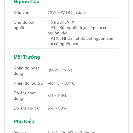
Nguồn Cấp
Đầu vào
12V~24V DC-In Jack
Chế độ bật
Hỗ trợ AT/ATX
nguồn
– AT : Bật nguồn trực tiếp khi có
nguồn vào
– ATX : Nhấn nút để bật nguồn sau
khi có nguồn vào
Môi Trường
Nhiệt độ hoạt
-20ºC ~ 70ºC
động
Nhiệt độ lưu trữ
-40° C ~ 85° C
Độ ẩm hoạt
5% ~ 90%
động
Độ ẩm lưu trữ
5% ~ 90%
Phụ Kiện
Gói quà
1 x Đai ốc M2 H=3.35mm