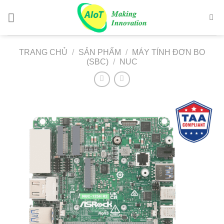
Chuyển
đến
nội
dung
TRANG CHỦ
/
SẢN PHẨM
/
MÁY TÍNH ĐƠN BO
(SBC)
/
NUC