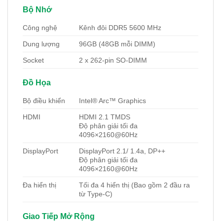
Bộ Nhớ
Công nghệ
Kênh đôi DDR5 5600 MHz
Dung lượng
96GB (48GB mỗi DIMM)
Socket
2 x 262-pin SO-DIMM
Đồ Họa
Bộ điều khiển
Intel® Arc™ Graphics
HDMI
HDMI 2.1 TMDS
Độ phân giải tối đa
4096×2160@60Hz
DisplayPort
DisplayPort 2.1/ 1.4a, DP++
Độ phân giải tối đa
4096×2160@60Hz
Đa hiển thị
Tối đa 4 hiển thị (Bao gồm 2 đầu ra
từ Type-C)
Giao Tiếp Mở Rộng