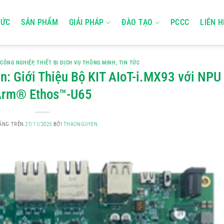
TỨC
SẢN PHẨM
GIẢI PHÁP
ĐÀO TẠO
PCCC
LIÊN H
 CÔNG NGHIỆP
,
THIẾT BỊ DỊCH VỤ THÔNG MINH
,
TIN TỨC
ên: Giới Thiệu Bộ KIT AIoT-i.MX93 với NPU
rm® Ethos™-U65
ĐĂNG TRÊN
27/11/2025
BỞI
THAONGUYEN