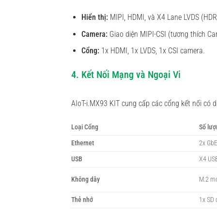
Hiển thị:
MIPI, HDMI, và X4 Lane LVDS (HDR
Camera:
Giao diện MIPI-CSI (tương thích Ca
Cổng:
1x HDMI, 1x LVDS, 1x CSI camera.
4. Kết Nối Mạng và Ngoại Vi
AIoT-i.MX93 KIT cung cấp các cổng kết nối có 
Loại Cổng
Số lượn
Ethernet
2x Gb
USB
X4 USB
Không dây
M.2 m
Thẻ nhớ
1x SD 