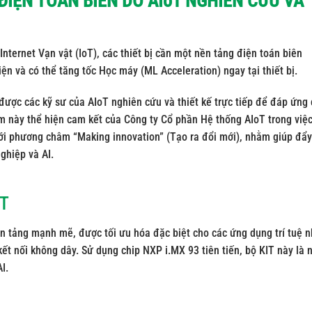
 ĐIỆN TOÁN BIÊN DO AIoT NGHIÊN CỨU VÀ
 Internet Vạn vật (IoT), các thiết bị cần một nền tảng điện toán biên
iện và có thể tăng tốc Học máy (ML Acceleration) ngay tại thiết bị.
ược các kỹ sư của AIoT nghiên cứu và thiết kế trực tiếp
để đáp ứng 
ẩm này thể hiện cam kết của
Công ty Cổ phần Hệ thống AIoT
trong việ
ưới phương châm
“Making innovation” (Tạo ra đổi mới)
, nhằm giúp đẩy
ghiệp và AI.
IT
 tảng mạnh mẽ, được tối ưu hóa đặc biệt cho các ứng dụng trí tuệ 
kết nối không dây. Sử dụng chip NXP i.MX 93 tiên tiến, bộ KIT này là 
I.