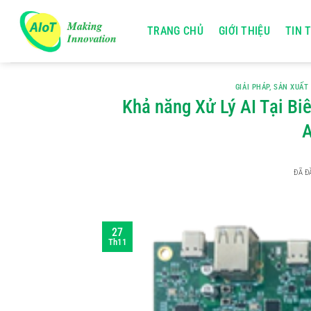
Chuyển
đến
TRANG CHỦ
GIỚI THIỆU
TIN 
nội
dung
GIẢI PHÁP
,
SẢN XUẤT
Khả năng Xử Lý AI Tại Bi
A
ĐÃ 
27
Th11