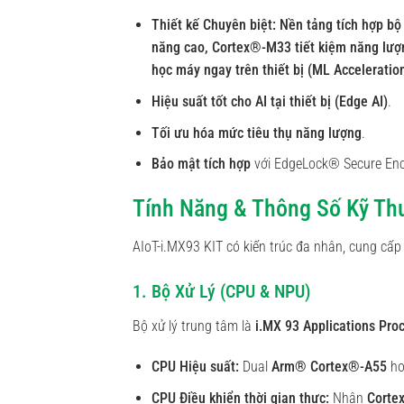
Thiết kế Chuyên biệt: Nền tảng tích hợp b
năng cao, Cortex®-M33 tiết kiệm năng lượ
học máy ngay trên thiết bị (ML Acceleration
Hiệu suất tốt cho AI tại thiết bị (Edge AI)
.
Tối ưu hóa mức tiêu thụ năng lượng
.
Bảo mật tích hợp
với EdgeLock® Secure Enc
Tính Năng & Thông Số Kỹ Th
AIoT-i.MX93 KIT có kiến trúc đa nhân, cung cấp
1. Bộ Xử Lý (CPU & NPU)
Bộ xử lý trung tâm là
i.MX 93 Applications Pro
CPU Hiệu suất:
Dual
Arm® Cortex®-A55
ho
CPU Điều khiển thời gian thực:
Nhân
Corte