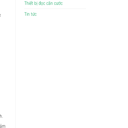
Thiết bị đọc căn cước
Tin tức
c
h.
cảm