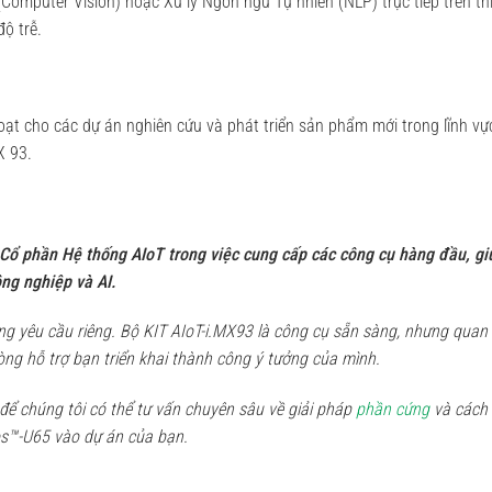
omputer Vision) hoặc Xử lý Ngôn ngữ Tự nhiên (NLP) trực tiếp trên thi
ộ trễ.
ạt cho các dự án nghiên cứu và phát triển sản phẩm mới trong lĩnh vự
X 93.
 Cổ phần Hệ thống AIoT trong việc cung cấp các công cụ hàng đầu, gi
ông nghiệp và AI.
ng yêu cầu riêng. Bộ KIT AIoT-i.MX93 là công cụ sẵn sàng, nhưng quan
lòng hỗ trợ bạn triển khai thành công ý tưởng của mình.
để chúng tôi có thể tư vấn chuyên sâu về giải pháp
phần cứng
và cách
s™-U65 vào dự án của bạn.