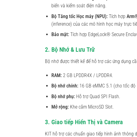
biến và kiểm soát điện năng.
Bộ Tăng tốc Học máy (NPU):
Tích hợp
Arm®
(inference) của các mô hình học máy trực tiế
Bảo mật:
Tích hợp EdgeLock® Secure Enclav
2. Bộ Nhớ & Lưu Trữ
Bộ nhớ được thiết kế để hỗ trợ các ứng dụng cầ
RAM:
2 GB LPDDR4X / LPDDR4.
Bộ nhớ chính:
16 GB eMMC 5.1 (cho tốc độ k
Bộ nhớ phụ:
Hỗ trợ Quad SPI Flash.
Mở rộng:
Khe cắm MicroSD Slot.
3. Giao tiếp Hiển Thị và Camera
KIT hỗ trợ các chuẩn giao tiếp hình ảnh thông 