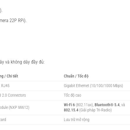
).
mera 22P RPi).
dây và không dây đầy đủ:
g / Chi tiết
Chuẩn / Tốc độ
E RJ45
Gigabit Ethernet (10/100/1000 Mbps)
 2.0 Connectors
Tốc độ cao
Wi-Fi 6
(802.11ax),
Bluetooth® 5.4
, và
odule (NXP IW612)
802.15.4
(Giải pháp Tri-Radio)
card
Lưu trữ mở rộng