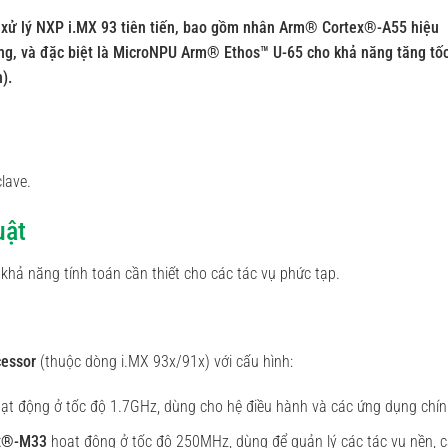
ộ xử lý NXP i.MX 93 tiên tiến, bao gồm nhân Arm® Cortex®-A55 hiệu
ng, và đặc biệt là MicroNPU Arm® Ethos™ U-65 cho khả năng tăng tố
).
lave.
uật
 khả năng tính toán cần thiết cho các tác vụ phức tạp.
cessor
(thuộc dòng i.MX 93x/91x) với cấu hình:
ạt động ở tốc độ 1.7GHz, dùng cho hệ điều hành và các ứng dụng chín
x®-M33
hoạt động ở tốc độ 250MHz, dùng để quản lý các tác vụ nền, 