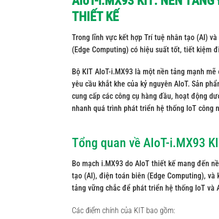
AIoT-i.MX93 KIT: NỀN TẢNG
THIẾT KẾ
Trong lĩnh vực kết hợp Trí tuệ nhân tạo (AI) và
(Edge Computing) có hiệu suất tốt, tiết kiệm đ
Bộ KIT AIoT-i.MX93 là một nền tảng mạnh mẽ đ
yêu cầu khắt khe của kỷ nguyên AIoT. Sản ph
cung cấp các công cụ hàng đầu, hoạt động d
nhanh quá trình phát triển hệ thống IoT công n
Tổng qua
n về AIoT-i.MX93 K
Bo mạch i.MX93
do AIoT thiết kế
mang đến nền
tạo (AI), điện toán biên (Edge Computing), và 
tảng vững chắc để phát triển hệ thống IoT và A
Các điểm chính của KIT bao gồm: