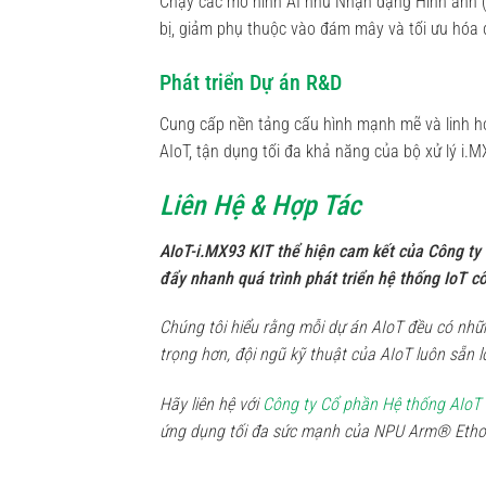
Chạy các mô hình AI như Nhận dạng Hình ảnh (C
bị, giảm phụ thuộc vào đám mây và tối ưu hóa đ
Phát triển Dự án R&D
Cung cấp nền tảng cấu hình mạnh mẽ và linh ho
AIoT, tận dụng tối đa khả năng của bộ xử lý i.M
Liên Hệ & Hợp Tác
AIoT-i.MX93 KIT thể hiện cam kết của Công ty
đẩy nhanh quá trình phát triển hệ thống IoT c
Chúng tôi hiểu rằng mỗi dự án AIoT đều có nhữ
trọng hơn, đội ngũ kỹ thuật của AIoT luôn sẵn 
Hãy liên hệ với
Công ty Cổ phần Hệ thống AIoT
ứng dụng tối đa sức mạnh của NPU Arm® Etho