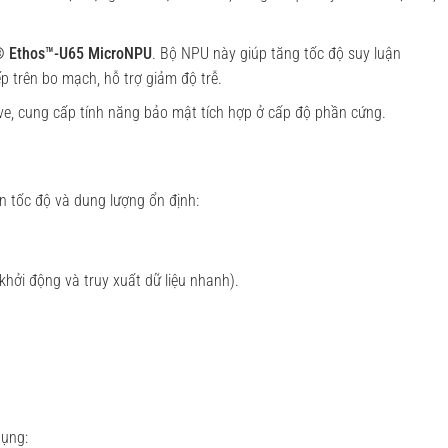
 Ethos™-U65 MicroNPU
. Bộ NPU này giúp tăng tốc độ suy luận
p trên bo mạch, hỗ trợ giảm độ trễ.
e, cung cấp tính năng bảo mật tích hợp ở cấp độ phần cứng.
n tốc độ và dung lượng ổn định:
hởi động và truy xuất dữ liệu nhanh).
dụng: