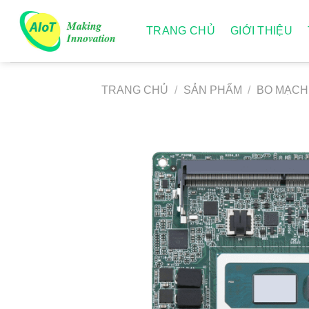
Chuyển
đến
TRANG CHỦ
GIỚI THIỆU
nội
dung
TRANG CHỦ
/
SẢN PHẨM
/
BO MẠCH 