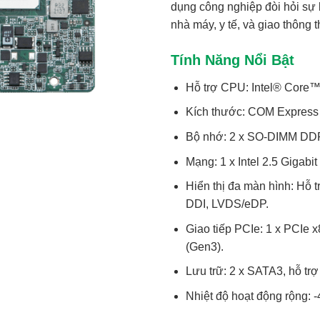
dụng công nghiệp đòi hỏi sự 
nhà máy, y tế, và giao thông 
Tính Năng Nổi Bật
Hỗ trợ CPU:
Intel® Core™
Kích thước:
COM Express C
Bộ nhớ:
2 x SO-DIMM DDR4
Mạng:
1 x Intel 2.5 Gigabit
Hiển thị đa màn hình:
Hỗ t
DDI, LVDS/eDP.
Giao tiếp PCIe:
1 x PCIe x
(Gen3).
Lưu trữ:
2 x SATA3, hỗ trợ
Nhiệt độ hoạt động rộng:
-