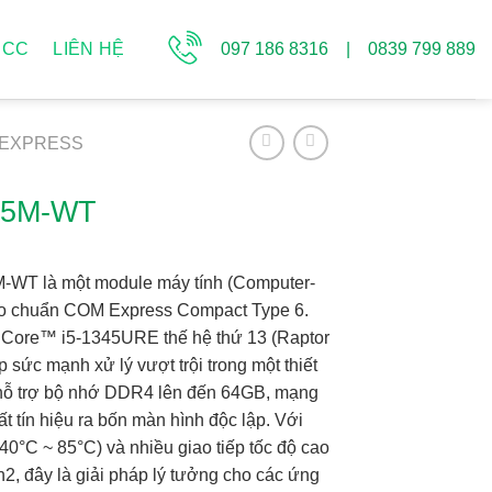
097 186 8316 | 0839 799 889
CCC
LIÊN HỆ
 EXPRESS
55M-WT
-WT là một module máy tính (Computer-
heo chuẩn COM Express Compact Type 6.
l® Core™ i5-1345URE thế hệ thứ 13 (Raptor
 sức mạnh xử lý vượt trội trong một thiết
ỗ trợ bộ nhớ DDR4 lên đến 64GB, mạng
t tín hiệu ra bốn màn hình độc lập. Với
-40°C ~ 85°C) và nhiều giao tiếp tốc độ cao
, đây là giải pháp lý tưởng cho các ứng