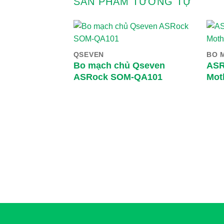
SẢN PHẨM TƯƠNG TỰ
QSEVEN
BO 
Bo mạch chủ Qseven
ASR
ASRock SOM-QA101
Mot