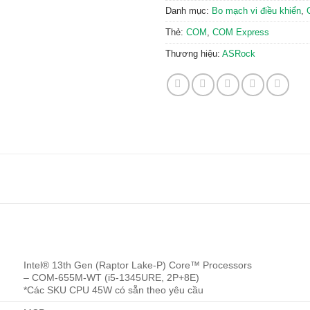
Danh mục:
Bo mạch vi điều khiển
,
Thẻ:
COM
,
COM Express
Thương hiệu:
ASRock
Intel® 13th Gen (Raptor Lake-P) Core™ Processors
– COM-655M-WT (i5-1345URE, 2P+8E)
*Các SKU CPU 45W có sẵn theo yêu cầu