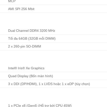
MCP
AMI SPI 256 Mbit
Dual Channel DDR4 3200 MHz
Tối đa 64GB (32GB mỗi DIMM)
2 x 260-pin SO-DIMM
Intel® Iris® Xe Graphics
Quad Display (Bốn màn hình)
3 x DDI (DP/HDMI), 1 x LVDS hoặc 1 x eDP (tùy chọn)
1 x PCIe x8 (Gen4) (Hỗ trợ bởi CPU 45W)