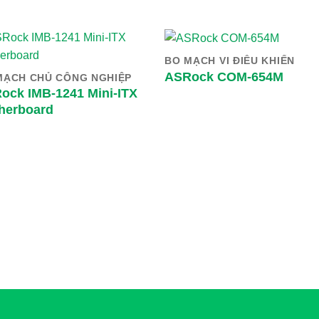
BO MẠCH VI ĐIỀU KHIỂN
ASRock COM-654M
MẠCH CHỦ CÔNG NGHIỆP
ock IMB-1241 Mini-ITX
herboard