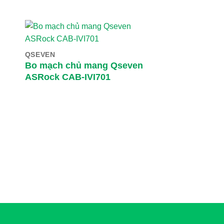
QSEVEN
Bo mạch chủ mang Qseven
ASRock CAB-IVI701
ATX
ASRock IMB-17
Industrial Mot