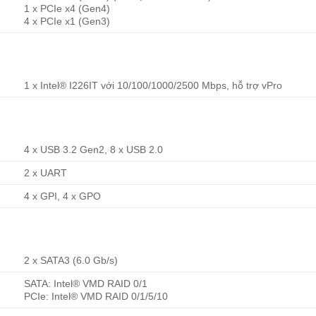
1 x PCIe x4 (Gen4)
4 x PCIe x1 (Gen3)
1 x Intel® I226IT với 10/100/1000/2500 Mbps, hỗ trợ vPro
4 x USB 3.2 Gen2, 8 x USB 2.0
2 x UART
4 x GPI, 4 x GPO
2 x SATA3 (6.0 Gb/s)
SATA: Intel® VMD RAID 0/1
PCIe: Intel® VMD RAID 0/1/5/10