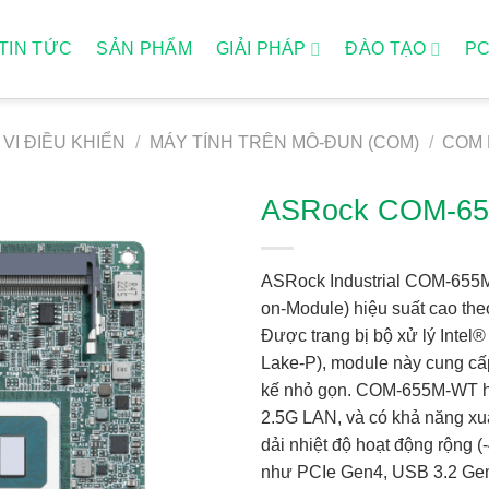
TIN TỨC
SẢN PHẨM
GIẢI PHÁP
ĐÀO TẠO
P
VI ĐIỀU KHIỂN
/
MÁY TÍNH TRÊN MÔ-ĐUN (COM)
/
COM
ASRock COM-6
ASRock Industrial COM-655M
on-Module) hiệu suất cao t
Được trang bị bộ xử lý Inte
Lake-P), module này cung cấp
kế nhỏ gọn. COM-655M-WT h
2.5G LAN, và có khả năng xuấ
dải nhiệt độ hoạt động rộng (
như PCIe Gen4, USB 3.2 Gen2