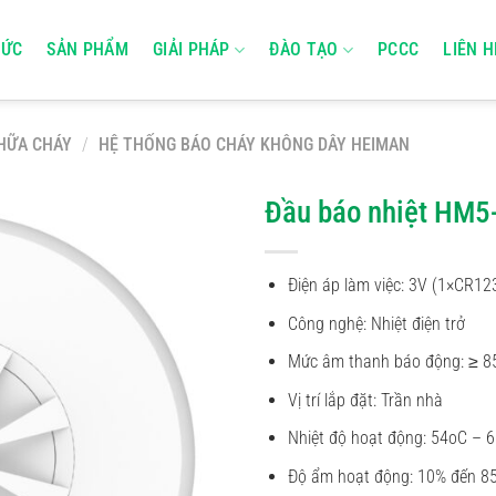
TỨC
SẢN PHẨM
GIẢI PHÁP
ĐÀO TẠO
PCCC
LIÊN H
HỮA CHÁY
/
HỆ THỐNG BÁO CHÁY KHÔNG DÂY HEIMAN
Đầu báo nhiệt HM
Điện áp làm việc: 3V (1×CR1
Công nghệ: Nhiệt điện trở
Mức âm thanh báo động: ≥ 8
Vị trí lắp đặt: Trần nhà
Nhiệt độ hoạt động: 54oC – 6
Độ ẩm hoạt động: 10% đến 8