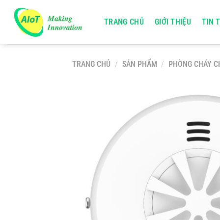
Chuyển
đến
TRANG CHỦ
GIỚI THIỆU
TIN 
nội
dung
TRANG CHỦ
/
SẢN PHẨM
/
PHÒNG CHÁY C