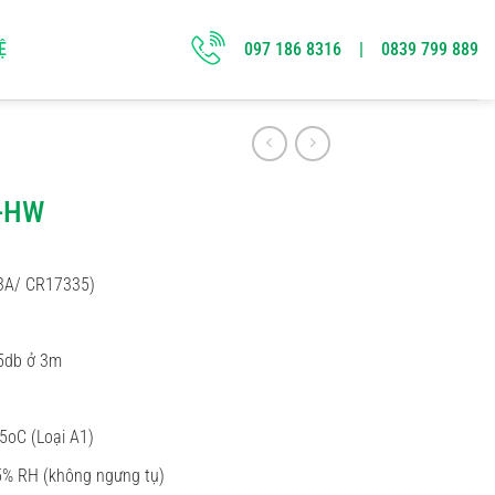
097 186 8316 | 0839 799 889
Ệ
5-HW
23A/ CR17335)
5db ở 3m
5oC (Loại A1)
5% RH (không ngưng tụ)