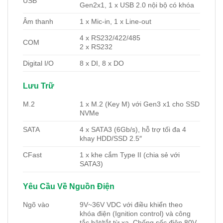
USB
Gen2x1, 1 x USB 2.0 nội bộ có khóa
Âm thanh
1 x Mic-in, 1 x Line-out
4 x RS232/422/485
COM
2 x RS232
Digital I/O
8 x DI, 8 x DO
Lưu Trữ
M.2
1 x M.2 (Key M) với Gen3 x1 cho SSD
NVMe
SATA
4 x SATA3 (6Gb/s), hỗ trợ tối đa 4
khay HDD/SSD 2.5″
CFast
1 x khe cắm Type II (chia sẻ với
SATA3)
Yêu Cầu Về Nguồn Điện
Ngõ vào
9V~36V VDC với điều khiển theo
khóa điện (Ignition control) và công
tắc bật/tắt từ xa. Chống sốc điện 80V,