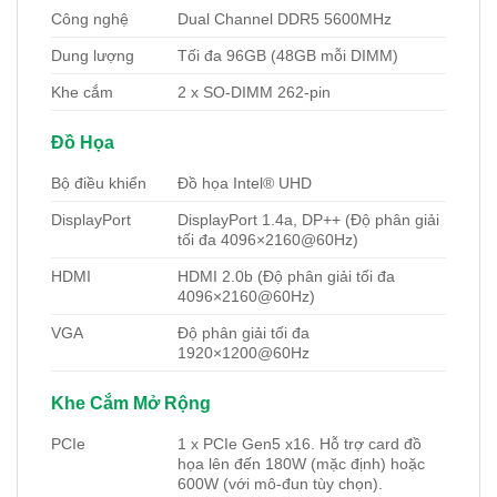
Công nghệ
Dual Channel DDR5 5600MHz
Dung lượng
Tối đa 96GB (48GB mỗi DIMM)
Khe cắm
2 x SO-DIMM 262-pin
Đồ Họa
Bộ điều khiển
Đồ họa Intel® UHD
DisplayPort
DisplayPort 1.4a, DP++ (Độ phân giải
tối đa 4096×2160@60Hz)
HDMI
HDMI 2.0b (Độ phân giải tối đa
4096×2160@60Hz)
VGA
Độ phân giải tối đa
1920×1200@60Hz
Khe Cắm Mở Rộng
PCIe
1 x PCIe Gen5 x16. Hỗ trợ card đồ
họa lên đến 180W (mặc định) hoặc
600W (với mô-đun tùy chọn).