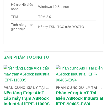
Hỗ trợ Hệ điều
Windows 10 & Linux
hành
TPM
TPM 2.0
Tính năng thời
Hỗ trợ TSN, TCC trên YOCTO
gian thực
SẢN PHẨM TƯƠNG TỰ
PHẦN CỨNG XỬ LÝ TẠI BIÊN
PHẦN CỨNG XỬ LÝ TẠI BIÊN
Nền tảng Edge AIoT
Phần cứng AIoT Tại
cấp máy trạm ASRock
Biên ASRock Industrial
Industrial iEPF-11000S
iEPF-9040S-EW4