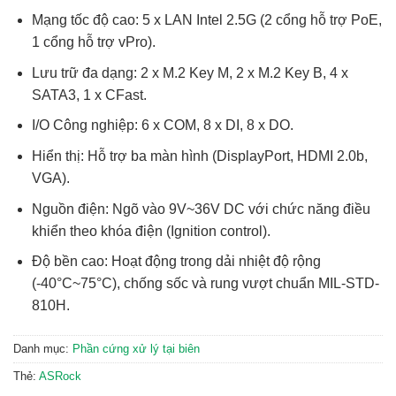
Mạng tốc độ cao:
5 x LAN Intel 2.5G (2 cổng hỗ trợ PoE,
1 cổng hỗ trợ vPro).
Lưu trữ đa dạng:
2 x M.2 Key M, 2 x M.2 Key B, 4 x
SATA3, 1 x CFast.
I/O Công nghiệp:
6 x COM, 8 x DI, 8 x DO.
Hiển thị:
Hỗ trợ ba màn hình (DisplayPort, HDMI 2.0b,
VGA).
Nguồn điện:
Ngõ vào 9V~36V DC với chức năng điều
khiển theo khóa điện (Ignition control).
Độ bền cao:
Hoạt động trong dải nhiệt độ rộng
(-40°C~75°C), chống sốc và rung vượt chuẩn MIL-STD-
810H.
Danh mục:
Phần cứng xử lý tại biên
Thẻ:
ASRock