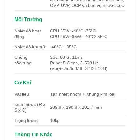
OVP, UVP, OCP và bảo vệ ngược cực.
Môi Trường
Nhiệt độ hoạt
CPU 35W: -40°C~75°C
động
CPU 45W~65W: -40°C~55°C
Nhiệt độ lưu trữ
-40°C ~ 85°C
Chống
Sốc: 50 G, 11ms
sốc/rung
Rung: 5 Grms, 5-500 Hz
(Vượt chuẩn MIL-STD-810H)
Cơ Khí
Vật liệu
Tản nhiệt nhôm + Khung kim loại
Kích thước (R x
209.8 x 290.8 x 201.7 mm
S x C)
Trọng lượng
10kg
Thông Tin Khác