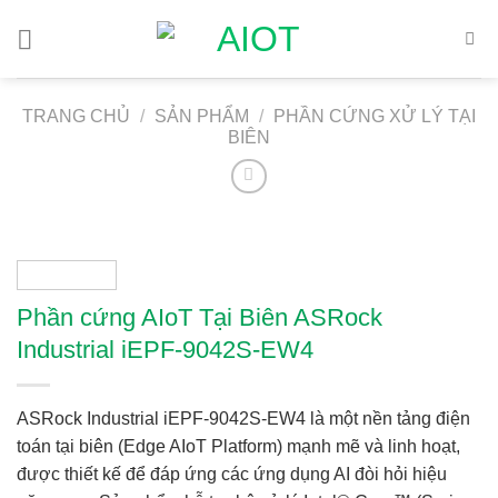
Chuyển
đến
nội
dung
TRANG CHỦ
/
SẢN PHẨM
/
PHẦN CỨNG XỬ LÝ TẠI
BIÊN
Phần cứng AIoT Tại Biên ASRock
Industrial iEPF-9042S-EW4
ASRock Industrial iEPF-9042S-EW4 là một nền tảng điện
toán tại biên (Edge AIoT Platform) mạnh mẽ và linh hoạt,
được thiết kế để đáp ứng các ứng dụng AI đòi hỏi hiệu