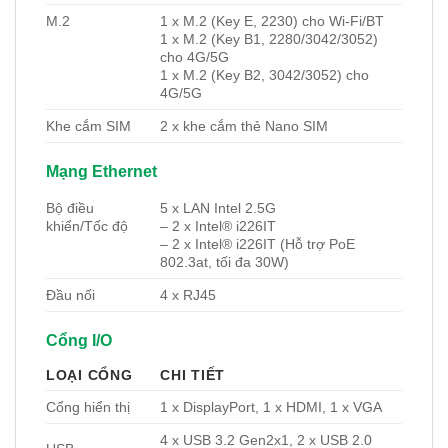
M.2
1 x M.2 (Key E, 2230) cho Wi-Fi/BT
1 x M.2 (Key B1, 2280/3042/3052)
cho 4G/5G
1 x M.2 (Key B2, 3042/3052) cho
4G/5G
Khe cắm SIM
2 x khe cắm thẻ Nano SIM
Mạng Ethernet
Bộ điều
5 x LAN Intel 2.5G
khiển/Tốc độ
– 2 x Intel® i226IT
– 2 x Intel® i226IT (Hỗ trợ PoE
802.3at, tối đa 30W)
Đầu nối
4 x RJ45
Cổng I/O
LOẠI CỔNG
CHI TIẾT
Cổng hiển thị
1 x DisplayPort, 1 x HDMI, 1 x VGA
4 x USB 3.2 Gen2x1, 2 x USB 2.0