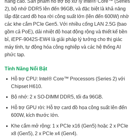
năng cao. Sản phẩm hỗ trợ bộ xử lý Intel® Core™ (Series
2), bộ nhớ DDR5 lên đến 96GB, và đặc biệt là khả năng
lắp đặt card đồ họa rời công suất lớn (lên đến 600W) nhờ
các khe cắm PCIe Gen5. Với nhiều cổng LAN 2.5G (bao
gồm cả PoE), dải nhiệt độ hoạt động rộng và thiết kế bền
bỉ, iEPF-9042S-EW4 là giải pháp lý tưởng cho thị giác
máy tính, tự động hóa công nghiệp và các hệ thống AI
phức tạp.
Tính Năng Nổi Bật
Hỗ trợ CPU:
Intel® Core™ Processors (Series 2) với
Chipset H610.
Bộ nhớ:
2 x SO-DIMM DDR5, tối đa 96GB.
Hỗ trợ GPU rời:
Hỗ trợ card đồ họa công suất lên đến
600W, kích thước lớn.
Khe cắm mở rộng:
1 x PCIe x16 (Gen5) hoặc 2 x PCIe
x8 (Gen5), 2 x PCIe x4 (Gen4).