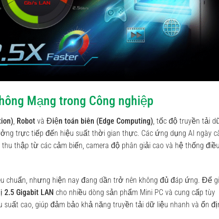
 thông Mạng trong Công nghiệp
ion)
,
Robot
và
Điện toán biên (Edge Computing)
, tốc độ truyền tải d
ưởng trực tiếp đến hiệu suất thời gian thực. Các ứng dụng AI ngày c
u thu thập từ các cảm biến, camera độ phân giải cao và hệ thống điề
tiêu chuẩn, nhưng hiện nay đang dần trở nên không đủ đáp ứng. Để gi
bị
2.5 Gigabit LAN
cho nhiều dòng sản phẩm Mini PC và cung cấp tùy
 suất cao, giúp đảm bảo khả năng truyền tải dữ liệu nhanh và ổn đị