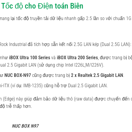
p Tốc độ cho Điện toán Biên
ang lại tốc độ truyền tải dữ liệu nhanh gấp 2.5 lần so với chuẩn 1G
ck Industrial đã tích hợp sẵn kết nối 2.5G LAN kép (Dual 2.5G LAN):
t như
iBOX Ultra 100 Series
và
iBOX Ultra 200 Series
, được trang bị b
ual 2.5 Gigabit LAN (sử dụng chip Intel I226L,M/I226V).
hư
NUC BOX-N97
cũng được trang bị
2 x Realtek 2.5 Gigabit LAN
.
ITX (ví dụ: IMB-1235) cũng hỗ trợ Dual 2.5 Gigabit LAN.
iên (Edge) này giúp đảm bảo dữ liệu thô (raw data) được chuyển đến 
độ trễ thấp hơn.
NUC BOX N97