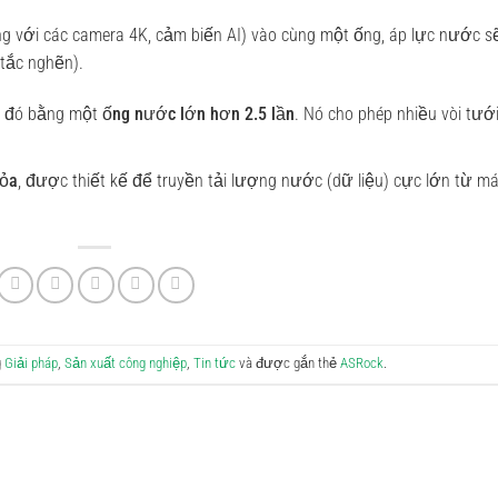
g với các camera 4K, cảm biến AI) vào cùng một ống, áp lực nước s
tắc nghẽn).
c đó bằng một
ống nước lớn hơn 2.5 lần
. Nó cho phép nhiều vòi tướ
ỏa
, được thiết kế để truyền tải lượng nước (dữ liệu) cực lớn từ m
g
Giải pháp
,
Sản xuất công nghiệp
,
Tin tức
và được gắn thẻ
ASRock
.