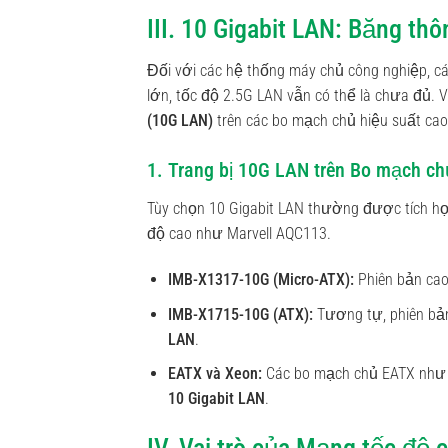
III. 10 Gigabit LAN: Băng th
Đối với các hệ thống máy chủ công nghiệp, c
lớn, tốc độ 2.5G LAN vẫn có thể là chưa đủ. V
(10G LAN)
trên các bo mạch chủ hiệu suất ca
1. Trang bị 10G LAN trên Bo mạch ch
Tùy chọn 10 Gigabit LAN thường được tích hợ
độ cao như Marvell AQC113.
IMB-X1317-10G (Micro-ATX):
Phiên bản cao
IMB-X1715-10G (ATX):
Tương tự, phiên bả
LAN
.
EATX và Xeon:
Các bo mạch chủ EATX nh
10 Gigabit LAN
.