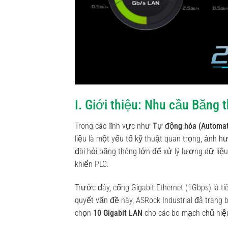
I. Giới thiệu: Nhu cầu Băng
Trong các lĩnh vực như
Tự động hóa (Automat
liệu là một yếu tố kỹ thuật quan trọng, ảnh h
đòi hỏi băng thông lớn để xử lý lượng dữ liệ
khiển PLC.
Trước đây, cổng Gigabit Ethernet (1Gbps) là 
quyết vấn đề này, ASRock Industrial đã trang 
chọn
10 Gigabit LAN
cho các bo mạch chủ hiệu