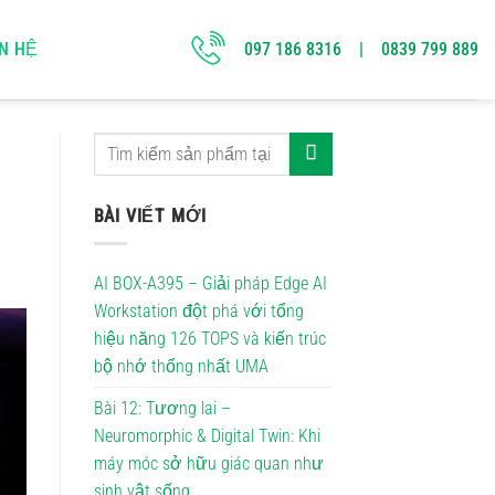
097 186 8316 | 0839 799 889
ÊN HỆ
BÀI VIẾT MỚI
AI BOX-A395 – Giải pháp Edge AI
Workstation đột phá với tổng
hiệu năng 126 TOPS và kiến trúc
bộ nhớ thống nhất UMA
Bài 12: Tương lai –
Neuromorphic & Digital Twin: Khi
máy móc sở hữu giác quan như
sinh vật sống