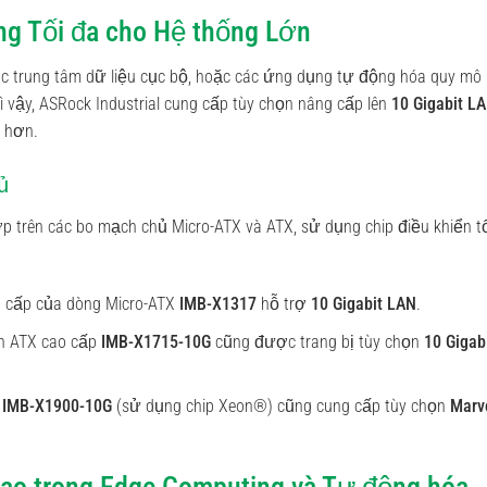
ông Tối đa cho Hệ thống Lớn
ác trung tâm dữ liệu cục bộ, hoặc các ứng dụng tự động hóa quy mô
ì vậy, ASRock Industrial cung cấp tùy chọn nâng cấp lên
10 Gigabit L
o hơn.
ủ
p trên các bo mạch chủ Micro-ATX và ATX, sử dụng chip điều khiển t
 cấp của dòng Micro-ATX
IMB-X1317
hỗ trợ
10 Gigabit LAN
.
n ATX cao cấp
IMB-X1715-10G
cũng được trang bị tùy chọn
10 Gigab
ư
IMB-X1900-10G
(sử dụng chip Xeon®) cũng cung cấp tùy chọn
Marv