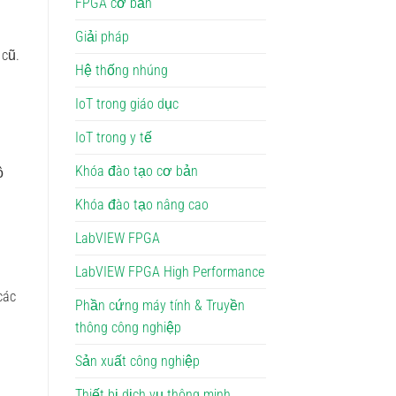
FPGA cơ bản
Giải pháp
 cũ.
Hệ thống nhúng
IoT trong giáo dục
IoT trong y tế
Khóa đào tạo cơ bản
ộ
Khóa đào tạo nâng cao
LabVIEW FPGA
LabVIEW FPGA High Performance
các
Phần cứng máy tính & Truyền
thông công nghiệp
Sản xuất công nghiệp
Thiết bị dịch vụ thông minh