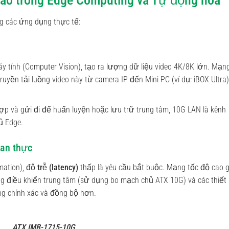
 cao trong Edge Computing và Tự động hóa
g các ứng dụng thực tế:
máy tính (Computer Vision), tạo ra lượng dữ liệu video 4K/8K lớn. Mạn
uyền tải luồng video này từ camera IP đến Mini PC (ví dụ: iBOX Ultra
ợp và gửi đi để huấn luyện hoặc lưu trữ trung tâm, 10G LAN là kênh
ủ Edge.
ian thực
mation),
độ trễ (latency)
thấp là yêu cầu bắt buộc. Mạng tốc độ cao g
ng điều khiển trung tâm (sử dụng bo mạch chủ ATX 10G) và các thiết 
ng chính xác và đồng bộ hơn.
ATX IMB-1715-10G