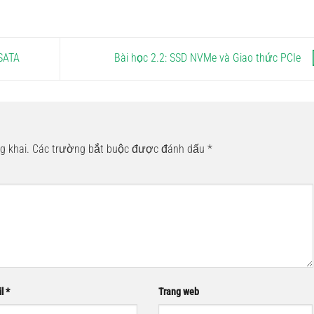
 SATA
Bài học 2.2: SSD NVMe và Giao thức PCIe
g khai.
Các trường bắt buộc được đánh dấu
*
il
*
Trang web