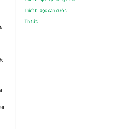
Thiết bị đọc căn cước
Tin tức
AN
ốc
it
ell