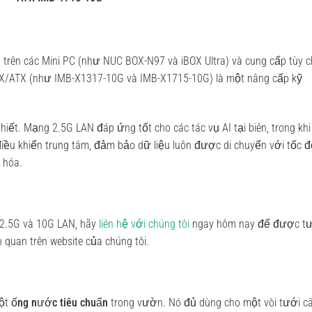
N
trên các Mini PC (như NUC BOX-N97 và iBOX Ultra) và cung cấp tùy 
TX/ATX (như IMB-X1317-10G và IMB-X1715-10G) là một nâng cấp kỹ
hiết. Mạng 2.5G LAN đáp ứng tốt cho các tác vụ AI tại biên, trong khi
ều khiển trung tâm, đảm bảo dữ liệu luôn được di chuyển với tốc 
 hóa.
 2.5G và 10G LAN, hãy
liên hệ với chúng tôi
ngay hôm nay để được t
quan trên website của chúng tôi.
một
ống nước tiêu chuẩn
trong vườn. Nó đủ dùng cho một vòi tưới câ