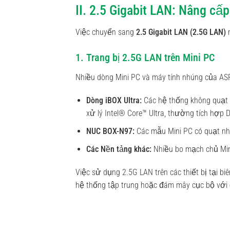
II. 2.5 Gigabit LAN: Nâng cấ
Việc chuyển sang
2.5 Gigabit LAN (2.5G LAN)
m
1. Trang bị 2.5G LAN trên Mini PC
Nhiều dòng Mini PC và máy tính nhúng của ASRo
Dòng iBOX Ultra:
Các hệ thống không quạ
xử lý Intel® Core™ Ultra, thường tích hợp D
NUC BOX-N97:
Các mẫu Mini PC có quạt n
Các Nền tảng khác:
Nhiều bo mạch chủ Mini-
Việc sử dụng 2.5G LAN trên các thiết bị tại b
hệ thống tập trung hoặc đám mây cục bộ với 