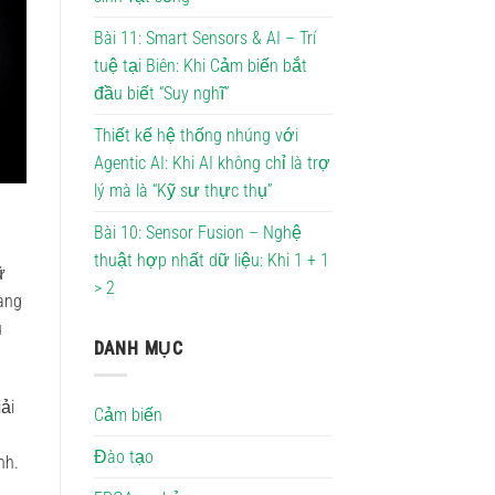
Bài 11: Smart Sensors & AI – Trí
tuệ tại Biên: Khi Cảm biến bắt
đầu biết “Suy nghĩ”
Thiết kế hệ thống nhúng với
Agentic AI: Khi AI không chỉ là trợ
lý mà là “Kỹ sư thực thụ”
Bài 10: Sensor Fusion – Nghệ
thuật hợp nhất dữ liệu: Khi 1 + 1
ữ
> 2
àng
u
DANH MỤC
ải
Cảm biến
Đào tạo
nh.