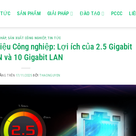
 TỨC
SẢN PHẨM
GIẢI PHÁP
ĐÀO TẠO
PCCC
LI
PHÁP
,
SẢN XUẤT CÔNG NGHIỆP
,
TIN TỨC
iệu Công nghiệp: Lợi ích của 2.5 Gigabit
 và 10 Gigabit LAN
ĂNG TRÊN
17/11/2025
BỞI
THAONGUYEN