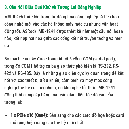
3. Cầu Nối Giữa Quá Khứ và Tương Lai Công Nghiệp
Một thách thức lớn trong tự động hóa công nghiệp là tích hợp
công nghệ mới vào các hệ thống máy móc cũ nhưng vẫn hoạt
động tốt. ASRock IMB-1241 được thiết kế như một cầu nối hoàn
hảo, kết hợp hài hòa giữa các cổng kết nối truyền thống và hiện
đại.
Bo mạch chủ này được trang bị tới
5 cổng COM (serial port)
,
trong đó COM1 hỗ trợ cả ba giao thức phổ biến là RS-232, RS-
422 và RS-485. Đây là những giao diện cực kỳ quan trọng để kết
nối với các thiết bị điều khiển, cảm biến và máy móc công
nghiệp thế hệ cũ. Tuy nhiên, nó không hề lỗi thời. IMB-1241
đồng thời cung cấp hàng loạt các giao diện tốc độ cao của
tương lai:
1 x PCIe x16 (Gen4):
Sẵn sàng cho các card đồ họa hoặc card
mở rộng hiệu năng cao thế hệ mới nhất.