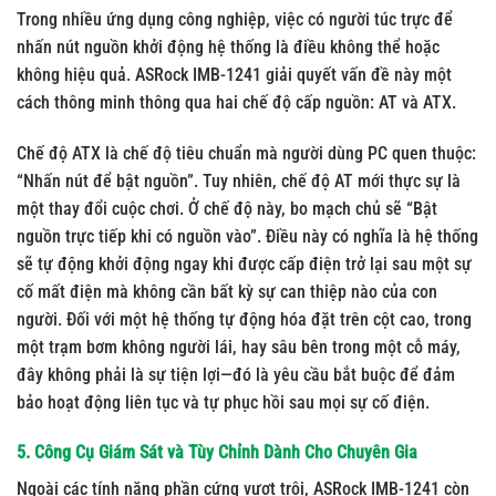
Trong nhiều ứng dụng công nghiệp, việc có người túc trực để
nhấn nút nguồn khởi động hệ thống là điều không thể hoặc
không hiệu quả. ASRock IMB-1241 giải quyết vấn đề này một
cách thông minh thông qua hai chế độ cấp nguồn: AT và ATX.
Chế độ ATX là chế độ tiêu chuẩn mà người dùng PC quen thuộc:
“Nhấn nút để bật nguồn”. Tuy nhiên, chế độ AT mới thực sự là
một thay đổi cuộc chơi. Ở chế độ này, bo mạch chủ sẽ
“Bật
nguồn trực tiếp khi có nguồn vào”
. Điều này có nghĩa là hệ thống
sẽ tự động khởi động ngay khi được cấp điện trở lại sau một sự
cố mất điện mà không cần bất kỳ sự can thiệp nào của con
người. Đối với một hệ thống tự động hóa đặt trên cột cao, trong
một trạm bơm không người lái, hay sâu bên trong một cỗ máy,
đây không phải là sự tiện lợi—đó là yêu cầu bắt buộc để đảm
bảo hoạt động liên tục và tự phục hồi sau mọi sự cố điện.
5. Công Cụ Giám Sát và Tùy Chỉnh Dành Cho Chuyên Gia
Ngoài các tính năng phần cứng vượt trội, ASRock IMB-1241 còn