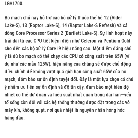
LGA1700.
Bo mạch chủ này hỗ trợ các bộ xử lý thuộc thế hệ
12 (Alder
Lake-S), 13 (Raptor Lake-S), 14 (Raptor Lake-S Refresh)
và cả
dòng
Core Processor Series 2 (Bartlett Lake-S)
. Sự linh hoạt này
trải dài từ các CPU tiết kiệm điện như Celeron và Pentium Gold
cho đến các bộ xử lý Core i9 hiệu năng cao. Một điểm đáng chú
ý là dù bo mạch có thể chạy các CPU có công suất trên 65W (ví
dụ như các mẫu 125W), hiệu năng của chúng sẽ được chủ động
điều chỉnh để không vượt quá giới hạn công suất 65W của bo
mạch, đảm bảo sự ổn định tuyệt đối. Đây là một lựa chọn có chủ
ý nhằm ưu tiên sự ổn định và độ tin cậy, đảm bảo một biên độ
nhiệt có thể dự đoán và hiệu suất nhất quán trong dài hạn—yếu
tố sống còn đối với các hệ thống thường được đặt trong các vỏ
máy kín, không quạt, nơi quá nhiệt là nguyên nhân hỏng hóc
hàng đầu.