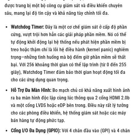
được trang bị một bộ công cụ giám sát và điều khiển chuyên
sâu, mang lại độ tin cậy và khả năng tùy chỉnh tối đa.
Watchdog Timer:
Đây là một cơ chế giám sát ở cấp độ phần
cứng, vượt trội hơn hẳn các giải pháp phần mềm. Nó có thể
tự động khởi động lại hệ thống nếu phát hiện phần mềm bị
treo hoặc thậm chí là lỗi hệ điều hành (kernel panic) nghiêm
trọng—những tình huống mà bộ đếm giờ phần mềm sẽ thất
bại. Với 256 khoảng thời gian có thể lập trình (từ 0 đến 255
giây), Watchdog Timer đảm bảo thời gian hoạt động tối đa
cho các ứng dụng quan trọng.
Hỗ Trợ Đa Màn Hình:
Bo mạch chủ có khả năng xuất hình ảnh
ra ba màn hình độc lập cùng lúc thông qua 2 cổng HDMI 2.0b
và một cổng LVDS hoặc eDP bên trong. Điều này rất lý tưởng
cho các phòng điều khiển, hệ thống giám sát hoặc các máy
bán hàng tự động phức tạp.
Cổng I/O Đa Dụng (GPIO):
Với 4 chân đầu vào (GPI) và 4 chân