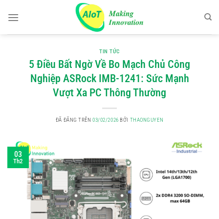
Chuyển
đến
nội
dung
TIN TỨC
5 Điều Bất Ngờ Về Bo Mạch Chủ Công
Nghiệp ASRock IMB-1241: Sức Mạnh
Vượt Xa PC Thông Thường
ĐÃ ĐĂNG TRÊN
03/02/2026
BỞI
THAONGUYEN
03
Th2