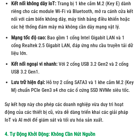
Kết nối không dây IoT:
Trang bị 1 khe cắm M.2 (Key E) dành
riêng cho các module Wi-Fi và Bluetooth, mở ra cánh cửa kết
nối với cảm biến không dây, máy tính bảng điều khiển hoặc
các hệ thống đám mây mà không cần dây mạng vật lý.
Mạng tốc độ cao:
Bao gồm 1 cổng Intel Gigabit LAN và 1
cổng Realtek 2.5 Gigabit LAN, đáp ứng nhu cầu truyền tải dữ
liệu lớn.
Kết nối ngoại vi nhanh:
Với 2 cổng USB 3.2 Gen2 và 2 cổng
USB 3.2 Gen1.
Lưu trữ hiện đại:
Hỗ trợ 2 cổng SATA3 và 1 khe cắm M.2 (Key
M) chuẩn PCIe Gen3 x4 cho các ổ cứng SSD NVMe siêu tốc.
Sự kết hợp này cho phép các doanh nghiệp vừa duy trì hoạt
động của các thiết bị cũ, vừa dễ dàng triển khai các giải pháp
IoT và AI mới để giám sát và tối ưu hóa sản xuất.
4. Tự Động Khởi Động: Không Cần Nút Nguồn