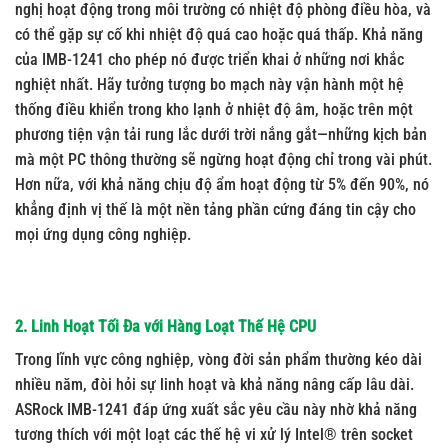
nghị hoạt động trong môi trường có nhiệt độ phòng điều hòa, và
có thể gặp sự cố khi nhiệt độ quá cao hoặc quá thấp. Khả năng
của IMB-1241 cho phép nó được triển khai ở những nơi khắc
nghiệt nhất. Hãy tưởng tượng bo mạch này vận hành một hệ
thống điều khiển trong kho lạnh ở nhiệt độ âm, hoặc trên một
phương tiện vận tải rung lắc dưới trời nắng gắt—những kịch bản
mà một PC thông thường sẽ ngừng hoạt động chỉ trong vài phút.
Hơn nữa, với khả năng chịu độ ẩm hoạt động từ 5% đến 90%, nó
khẳng định vị thế là một nền tảng phần cứng đáng tin cậy cho
mọi ứng dụng công nghiệp.
2. Linh Hoạt Tối Đa với Hàng Loạt Thế Hệ CPU
Trong lĩnh vực công nghiệp, vòng đời sản phẩm thường kéo dài
nhiều năm, đòi hỏi sự linh hoạt và khả năng nâng cấp lâu dài.
ASRock IMB-1241 đáp ứng xuất sắc yêu cầu này nhờ khả năng
tương thích với một loạt các thế hệ vi xử lý Intel® trên socket