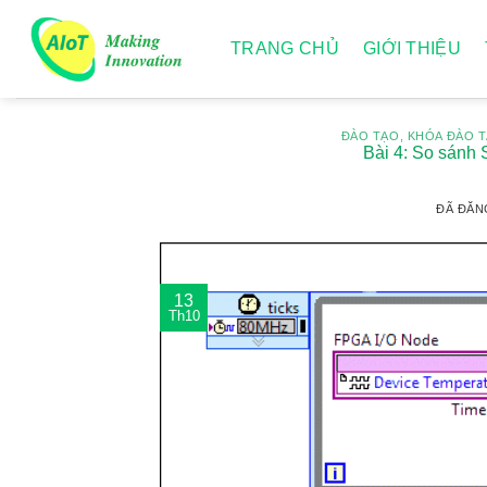
Chuyển
đến
TRANG CHỦ
GIỚI THIỆU
nội
dung
ĐÀO TẠO
,
KHÓA ĐÀO 
Bài 4: So sánh
ĐÃ ĐĂN
13
Th10