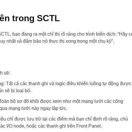
bên trong SCTL
TL, bạn đang ra một chỉ thị rõ ràng cho trình biên dịch: “Hãy c
y nhất và đảm bảo nó thực thi xong trong một chu kỳ”.
h sẽ:
ng:
Tất cả các thanh ghi và logic điều khiển luồng tự động được
n sẽ bị loại bỏ.
oàn bộ sơ đồ khối được xem như một mạng lưới các cổng
n qua mạng lưới này ngay lập tức.
ệu chỉ được lưu trữ tại các điểm mà bạn chỉ định rõ ràng, chủ
các I/O node, hoặc các thanh ghi trên Front Panel.