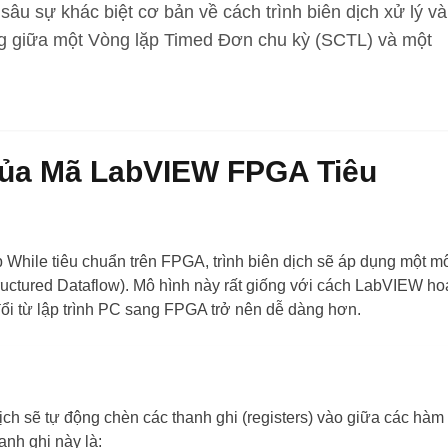
 sâu sự khác biệt cơ bản về cách trình biên dịch xử lý và
ng giữa một Vòng lặp Timed Đơn chu kỳ (SCTL) và một
 của Mã LabVIEW FPGA Tiêu
While tiêu chuẩn trên FPGA, trình biên dịch sẽ áp dụng một m
ructured Dataflow)
. Mô hình này rất giống với cách LabVIEW ho
đổi từ lập trình PC sang FPGA trở nên dễ dàng hơn.
ịch sẽ tự động chèn các thanh ghi (registers) vào giữa các hàm
hanh ghi này là: