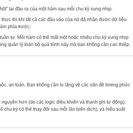
ốt” tại đầu ra của một hàm sau mỗi chu kỳ xung nhịp.
thực thi khi tất cả các đầu vào của nó đã nhận được dữ liệu
hàm phía trước.
i tuần tự. Mỗi hàm có thể mất một hoặc nhiều chu kỳ xung nhịp
động quản lý toàn bộ quá trình này mà bạn không cần can thiệp.
uộc, an toàn. Bạn không cần lo lắng về các vấn đề timing phức
i nguyên hơn (do các logic điều khiển và thanh ghi tự động),
số chu kỳ có thể thay đổi sau mỗi lần biên dịch), và hiệu suất