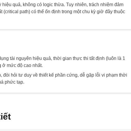
 hiệu quả, không có logic thừa. Tuy nhiên, trách nhiệm đảm
 (critical path) có thể ổn định trong một chu kỳ giờ đây thuộc
ụng tài nguyên hiệu quả, thời gian thực thi tất định (luôn là 1
ng ở mức độ cao nhất.
, đòi hỏi tư duy về thiết kế phần cứng, dễ gặp lỗi vi phạm thời
quá phức tạp.
iết