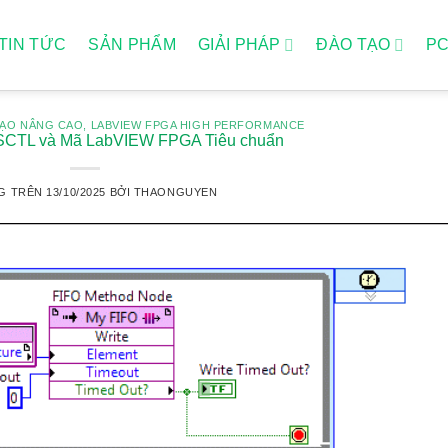
TIN TỨC
SẢN PHẨM
GIẢI PHÁP
ĐÀO TẠO
P
TẠO NÂNG CAO
,
LABVIEW FPGA HIGH PERFORMANCE
 SCTL và Mã LabVIEW FPGA Tiêu chuẩn
G TRÊN
13/10/2025
BỞI
THAONGUYEN