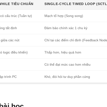
WHILE TIÊU CHUẨN
SINGLE-CYCLE TIMED LOOP (SCTL
có cấu trúc (Tuần tự)
Mạch tổ hợp (Song song)
ông tất định
Đảm bảo chính xác 1 chu kỳ
giữa các nút
Chỉ tại các điểm chỉ định (Feedback Nod
ó logic điều khiển)
Thấp hơn, hiệu quả hơn
Có thể đạt mức cao hơn nhiều
ập trình PC
Khó, đòi hỏi tư duy phần cứng
bài học