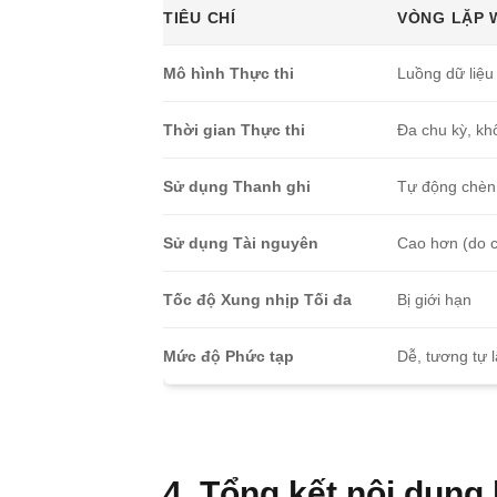
TIÊU CHÍ
VÒNG LẶP 
Mô hình Thực thi
Luồng dữ liệu 
Thời gian Thực thi
Đa chu kỳ, kh
Sử dụng Thanh ghi
Tự động chèn 
Sử dụng Tài nguyên
Cao hơn (do c
Tốc độ Xung nhịp Tối đa
Bị giới hạn
Mức độ Phức tạp
Dễ, tương tự l
4. Tổng kết nội dung 