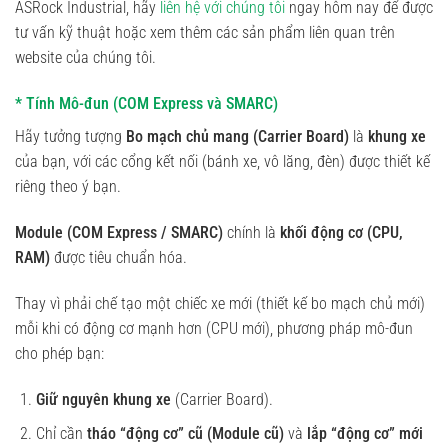
ASRock Industrial, hãy
liên hệ với chúng tôi
ngay hôm nay để được
tư vấn kỹ thuật hoặc xem thêm các sản phẩm liên quan trên
website của chúng tôi.
* Tính Mô-đun (COM Express và SMARC)
Hãy tưởng tượng
Bo mạch chủ mang (Carrier Board)
là
khung xe
của bạn, với các cổng kết nối (bánh xe, vô lăng, đèn) được thiết kế
riêng theo ý bạn.
Module (COM Express / SMARC)
chính là
khối động cơ (CPU,
RAM)
được tiêu chuẩn hóa.
Thay vì phải chế tạo một chiếc xe mới (thiết kế bo mạch chủ mới)
mỗi khi có động cơ mạnh hơn (CPU mới), phương pháp mô-đun
cho phép bạn:
Giữ nguyên khung xe
(Carrier Board).
Chỉ cần
tháo “động cơ” cũ (Module cũ)
và
lắp “động cơ” mới