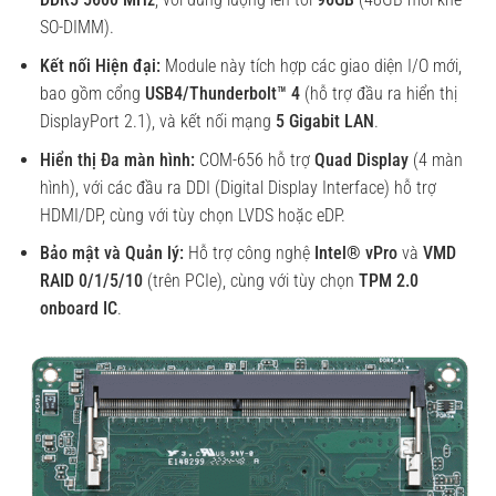
SO-DIMM).
Kết nối Hiện đại:
Module này tích hợp các giao diện I/O mới,
bao gồm cổng
USB4/Thunderbolt™ 4
(hỗ trợ đầu ra hiển thị
DisplayPort 2.1), và kết nối mạng
5 Gigabit LAN
.
Hiển thị Đa màn hình:
COM-656 hỗ trợ
Quad Display
(4 màn
hình), với các đầu ra DDI (Digital Display Interface) hỗ trợ
HDMI/DP, cùng với tùy chọn LVDS hoặc eDP.
Bảo mật và Quản lý:
Hỗ trợ công nghệ
Intel® vPro
và
VMD
RAID 0/1/5/10
(trên PCIe), cùng với tùy chọn
TPM 2.0
onboard IC
.