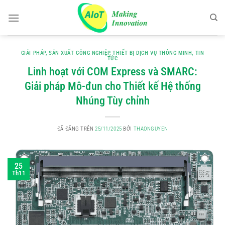
Chuyển
đến
nội
dung
GIẢI PHÁP
,
SẢN XUẤT CÔNG NGHIỆP
,
THIẾT BỊ DỊCH VỤ THÔNG MINH
,
TIN
TỨC
Linh hoạt với COM Express và SMARC:
Giải pháp Mô-đun cho Thiết kế Hệ thống
Nhúng Tùy chỉnh
ĐÃ ĐĂNG TRÊN
25/11/2025
BỞI
THAONGUYEN
25
Th11