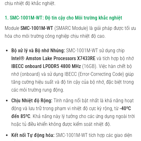
chịu nhiệt độ khắc nghiệt.
1. SMC-1001M-WT: Độ tin cậy cho Môi trường khắc nghiệt
Module
SMC-1001M-WT
(SMARC Module) là giải pháp được tối ưu
hóa cho môi trường công nghiệp chịu nhiệt độ cao.
Bộ xử lý và Bộ nhớ Nhúng:
SMC-1001M-WT sử dụng chip
Intel® Amston Lake Processors X7433RE
và tích hợp bộ nhớ
IBECC onboard LPDDR5 4800 MHz
(16GB). Việc hàn chết bộ
nhớ (onboard) và sử dụng IBECC (Error-Correcting Code) giúp
tăng cường hiệu suất và độ tin cậy của bộ nhớ, đặc biệt trong
các môi trường rung động.
Chịu Nhiệt độ Rộng:
Tính năng nổi bật nhất là khả năng hoạt
động và lưu trữ trong phạm vi nhiệt độ cực kỳ rộng, từ
-40ºC
đến 85ºC
. Khả năng này lý tưởng cho các ứng dụng ngoài trời
hoặc tủ điều khiển không được kiểm soát nhiệt độ.
Kết nối Tự động hóa:
SMC-1001M-WT tích hợp các giao diện