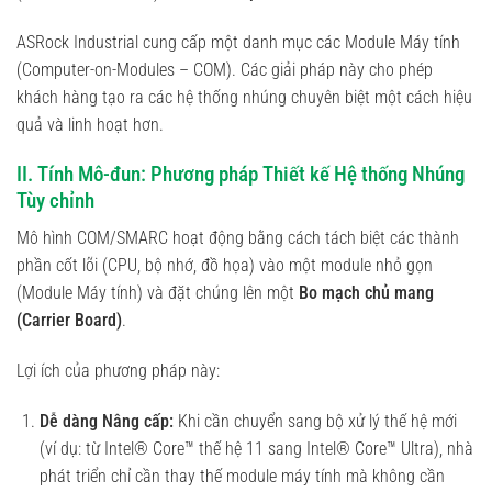
ASRock Industrial cung cấp một danh mục các Module Máy tính
(Computer-on-Modules – COM). Các giải pháp này cho phép
khách hàng tạo ra các hệ thống nhúng chuyên biệt một cách hiệu
quả và linh hoạt hơn.
II. Tính Mô-đun: Phương pháp Thiết kế Hệ thống Nhúng
Tùy chỉnh
Mô hình COM/SMARC hoạt động bằng cách tách biệt các thành
phần cốt lõi (CPU, bộ nhớ, đồ họa) vào một module nhỏ gọn
(Module Máy tính) và đặt chúng lên một
Bo mạch chủ mang
(Carrier Board)
.
Lợi ích của phương pháp này:
Dễ dàng Nâng cấp:
Khi cần chuyển sang bộ xử lý thế hệ mới
(ví dụ: từ Intel® Core™ thế hệ 11 sang Intel® Core™ Ultra), nhà
phát triển chỉ cần thay thế module máy tính mà không cần