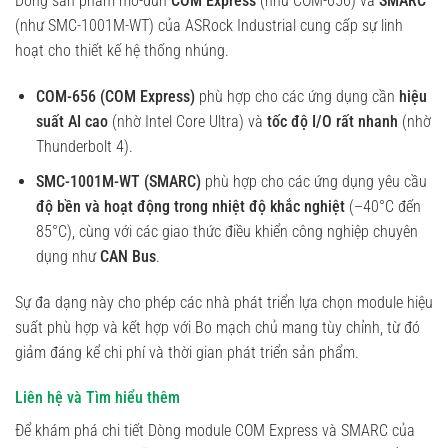
Dòng sản phẩm mô-đun
COM Express
(như COM-656) và
SMARC
(như SMC-1001M-WT) của ASRock Industrial cung cấp sự linh
hoạt cho thiết kế hệ thống nhúng.
COM-656 (COM Express)
phù hợp cho các ứng dụng cần
hiệu
suất AI cao
(nhờ Intel Core Ultra) và
tốc độ I/O rất nhanh
(nhờ
Thunderbolt 4).
SMC-1001M-WT (SMARC)
phù hợp cho các ứng dụng yêu cầu
độ bền và hoạt động trong nhiệt độ khắc nghiệt
(–40°C đến
85°C), cùng với các giao thức điều khiển công nghiệp chuyên
dụng như
CAN Bus
.
Sự đa dạng này cho phép các nhà phát triển lựa chọn module hiệu
suất phù hợp và kết hợp với Bo mạch chủ mang tùy chỉnh, từ đó
giảm đáng kể chi phí và thời gian phát triển sản phẩm.
Liên hệ và Tìm hiểu thêm
Để khám phá chi tiết Dòng module COM Express và SMARC của