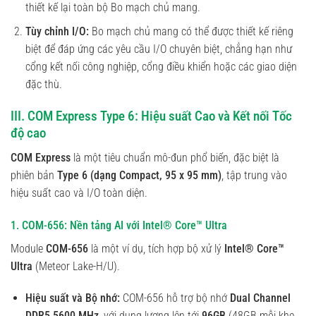
thiết kế lại toàn bộ Bo mạch chủ mang.
Tùy chỉnh I/O:
Bo mạch chủ mang có thể được thiết kế riêng
biệt để đáp ứng các yêu cầu I/O chuyên biệt, chẳng hạn như
cổng kết nối công nghiệp, cổng điều khiển hoặc các giao diện
đặc thù.
III. COM Express Type 6: Hiệu suất Cao và Kết nối Tốc
độ cao
COM Express
là một tiêu chuẩn mô-đun phổ biến, đặc biệt là
phiên bản
Type 6 (dạng Compact, 95 x 95 mm)
, tập trung vào
hiệu suất cao và I/O toàn diện.
1. COM-656: Nền tảng AI với Intel® Core™ Ultra
Module
COM-656
là một ví dụ, tích hợp bộ xử lý
Intel® Core™
Ultra
(Meteor Lake-H/U).
Hiệu suất và Bộ nhớ:
COM-656 hỗ trợ bộ nhớ
Dual Channel
DDR5 5600 MHz
, với dung lượng lên tới
96GB
(48GB mỗi khe