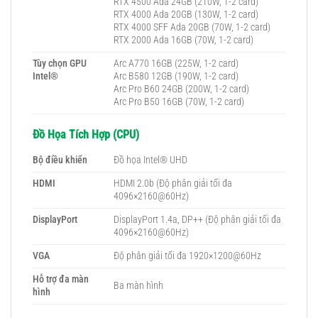
RTX 4500 Ada 24GB (210W, 1-2 card)
RTX 4000 Ada 20GB (130W, 1-2 card)
RTX 4000 SFF Ada 20GB (70W, 1-2 card)
RTX 2000 Ada 16GB (70W, 1-2 card)
Tùy chọn GPU
Arc A770 16GB (225W, 1-2 card)
Intel®
Arc B580 12GB (190W, 1-2 card)
Arc Pro B60 24GB (200W, 1-2 card)
Arc Pro B50 16GB (70W, 1-2 card)
Đồ Họa Tích Hợp (CPU)
Bộ điều khiển
Đồ họa Intel® UHD
HDMI
HDMI 2.0b (Độ phân giải tối đa
4096×2160@60Hz)
DisplayPort
DisplayPort 1.4a, DP++ (Độ phân giải tối đa
4096×2160@60Hz)
VGA
Độ phân giải tối đa 1920×1200@60Hz
Hỗ trợ đa màn
Ba màn hình
hình