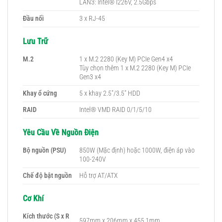
LAN3: Intel® I226V, 2.5Gbps
Đầu nối
3 x RJ-45
Lưu Trữ
M.2
1 x M.2 2280 (Key M) PCIe Gen4 x4
Tùy chọn thêm 1 x M.2 2280 (Key M) PCIe
Gen3 x4
Khay ổ cứng
5 x khay 2.5″/3.5″ HDD
RAID
Intel® VMD RAID 0/1/5/10
Yêu Cầu Về Nguồn Điện
Bộ nguồn (PSU)
850W (Mặc định) hoặc 1000W, điện áp vào
100-240V
Chế độ bật nguồn
Hỗ trợ AT/ATX
Cơ Khí
Kích thước (S x R
597mm x 206mm x 455.1mm