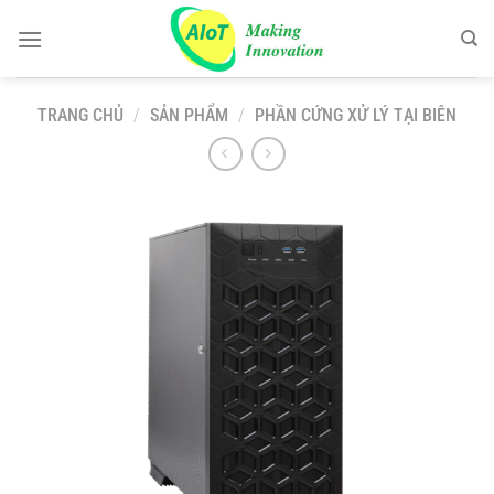
Chuyển
đến
nội
dung
TRANG CHỦ
/
SẢN PHẨM
/
PHẦN CỨNG XỬ LÝ TẠI BIÊN