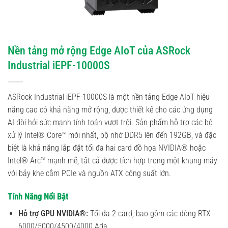
Nền tảng mở rộng Edge AIoT của ASRock
Industrial iEPF-10000S
ASRock Industrial iEPF-10000S là một nền tảng Edge AIoT hiệu
năng cao có khả năng mở rộng, được thiết kế cho các ứng dụng
AI đòi hỏi sức mạnh tính toán vượt trội. Sản phẩm hỗ trợ các bộ
xử lý Intel® Core™ mới nhất, bộ nhớ DDR5 lên đến 192GB, và đặc
biệt là khả năng lắp đặt tối đa hai card đồ họa NVIDIA® hoặc
Intel® Arc™ mạnh mẽ, tất cả được tích hợp trong một khung máy
với bảy khe cắm PCIe và nguồn ATX công suất lớn.
Tính Năng Nổi Bật
Hỗ trợ GPU NVIDIA®:
Tối đa 2 card, bao gồm các dòng RTX
6000/5000/4500/4000 Ada.