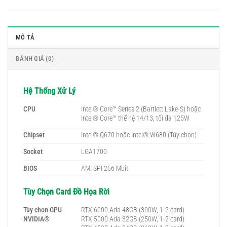
MÔ TẢ
ĐÁNH GIÁ (0)
Hệ Thống Xử Lý
CPU
Intel® Core™ Series 2 (Bartlett Lake-S) hoặc
Intel® Core™ thế hệ 14/13, tối đa 125W
Chipset
Intel® Q670 hoặc Intel® W680 (Tùy chọn)
Socket
LGA1700
BIOS
AMI SPI 256 Mbit
Tùy Chọn Card Đồ Họa Rời
Tùy chọn GPU
RTX 6000 Ada 48GB (300W, 1-2 card)
NVIDIA®
RTX 5000 Ada 32GB (250W, 1-2 card)