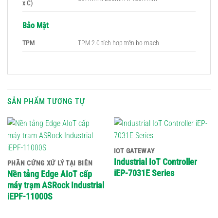
x C)
Bảo Mật
TPM
TPM 2.0 tích hợp trên bo mạch
SẢN PHẨM TƯƠNG TỰ
IOT GATEWAY
Industrial IoT Controller
PHẦN CỨNG XỬ LÝ TẠI BIÊN
iEP-7031E Series
Nền tảng Edge AIoT cấp
máy trạm ASRock Industrial
iEPF-11000S