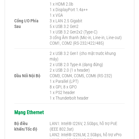
1 x HDMI 2.0b
1 x DisplayPort 1.4a++
1 x VGA
Cổng I/O Phía
3 x LAN 2.5 Gigabit
Sau
5 x USB 3.2 Gen2
1 x USB 3.2 Gen2x2 (Type-C)
3 cổng Âm thanh (Mic-in, Line-in, Line-out)
COM1, COM2 (RS-232/422/485)
2 x USB 3.2 Gen1 (cho mặt trước khung
máy)
2 x USB 2.0 Type-A (dạng đứng)
2 x USB 2.0 (1 x header)
Đầu Nối Nội Bộ
COM3, COM4, COM5, COM6 (RS-232)
1 x Parallel (LPT)
8 x GPI, 8 x GPO
1 x PS2 header
1 x Thunderbolt header
Mạng Ethernet
Bộ điều
LAN1: Intel® I226V, 2.5Gbps, hỗ trợ PoE
khiển/Tốc độ
(IEEE 802.3at)
LAN2: Intel® I226LM, 2.5Gbps, hỗ trợ vPro