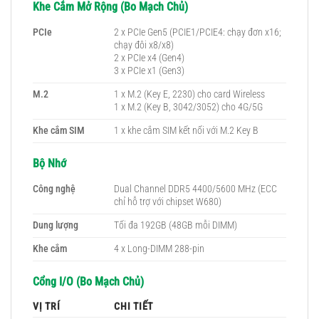
Khe Cắm Mở Rộng (Bo Mạch Chủ)
PCIe
2 x PCIe Gen5 (PCIE1/PCIE4: chạy đơn x16;
chạy đôi x8/x8)
2 x PCIe x4 (Gen4)
3 x PCIe x1 (Gen3)
M.2
1 x M.2 (Key E, 2230) cho card Wireless
1 x M.2 (Key B, 3042/3052) cho 4G/5G
Khe cắm SIM
1 x khe cắm SIM kết nối với M.2 Key B
Bộ Nhớ
Công nghệ
Dual Channel DDR5 4400/5600 MHz (ECC
chỉ hỗ trợ với chipset W680)
Dung lượng
Tối đa 192GB (48GB mỗi DIMM)
Khe cắm
4 x Long-DIMM 288-pin
Cổng I/O (Bo Mạch Chủ)
VỊ TRÍ
CHI TIẾT