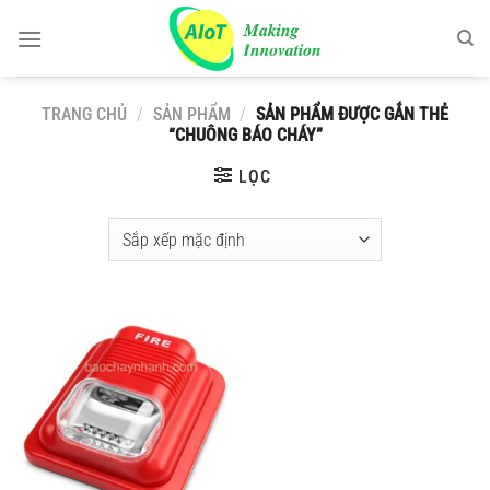
Chuyển
đến
nội
dung
TRANG CHỦ
/
SẢN PHẨM
/
SẢN PHẨM ĐƯỢC GẮN THẺ
“CHUÔNG BÁO CHÁY”
LỌC